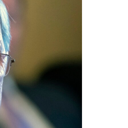
مستندها
فرهنگ و زندگی
حقوق شهروندی
انتخابات ریاست جمهوری آمریکا ۲۰۲۴
اقتصادی
حمله جمهوری اسلامی به اسرائیل
رمز مهسا
علم و فناوری
اسرائیل در جنگ
ورزش زنان در ایران
گالری عکس
اعتراضات زن، زندگی، آزادی
آرشیو پخش زنده
مجموعه مستندهای دادخواهی
تریبونال مردمی آبان ۹۸
دادگاه حمید نوری
چهل سال گروگان‌گیری
قانون شفافیت دارائی کادر رهبری ایران
اعتراضات مردمی آبان ۹۸
اسرائیل در جنگ