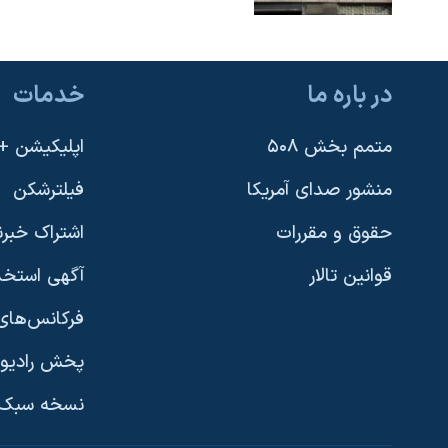
در باره ما
خدمات
متمم بخش ۵۰۸
اپلیکیشن +VOA
منشور صدای آمریکا
فیلترشکن
حقوق و مقررات
اشتراک خبرن
قوانین تالار
آگهی استخد
فرکانس‌های 
پخش رادیو
یادگیری زبان انگلیسی
نسخه سبک 