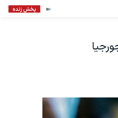
پخش زنده
ورجیا