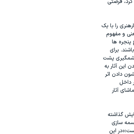
 کرد، فرصتی
هنری را با یک
نی و مفهوم
 پنجره ها
شند. برای
های چشمگیری پشت
ن این آثار به
ون دادن اثر
ر داخل
اشای آثار
ایش گذاشته
جسمه سازی
ت:«در این