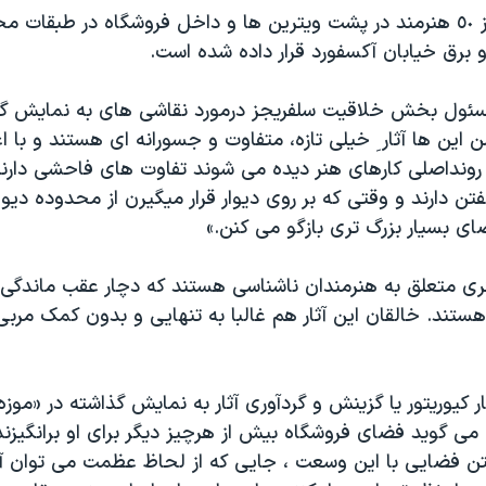
بیش از ٤٠٠ اثر از ٥٠ هنرمند در پشت ویترین ها و داخل فروشگاه در طبقا
 برق خیابان آکسفورد قرار داده شده است.
سئول بخش خلاقیت سلفریجز درمورد نقاشی های به نمایش گ
ن این ها آثار ِ خیلی تازه، متفاوت و جسورانه ای هستند و با ا
رونداصلی کارهای هنر دیده می شوند تفاوت های فاحشی دارند
تن دارند و وقتی که بر روی دیوار قرار میگیرن از محدوده دیوار
ای بسیار بزرگ تری بازگو می کنن.»
هنری متعلق به هنرمندان ناشناسی هستند که دچار عقب ماندگی 
تند. خالقان این آثار هم غالبا به تنهایی و بدون کمک مربی 
ر کیوریتور یا گزینش و گردآوری آثار به نمایش گذاشته در «موز
 می گوید فضای فروشگاه بیش از هرچیز دیگر برای او برانگیزن
ن فضایی با این وسعت ، جایی که از لحاظ عظمت می توان آن 