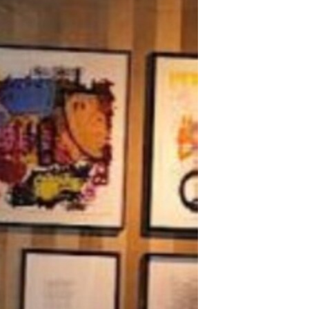
مستندها
فرهنگ و زندگی
حقوق شهروندی
انتخابات ریاست جمهوری آمریکا ۲۰۲۴
اقتصادی
حمله جمهوری اسلامی به اسرائیل
رمز مهسا
علم و فناوری
اسرائیل در جنگ
ورزش زنان در ایران
گالری عکس
اعتراضات زن، زندگی، آزادی
آرشیو پخش زنده
مجموعه مستندهای دادخواهی
تریبونال مردمی آبان ۹۸
دادگاه حمید نوری
چهل سال گروگان‌گیری
قانون شفافیت دارائی کادر رهبری ایران
اعتراضات مردمی آبان ۹۸
اسرائیل در جنگ