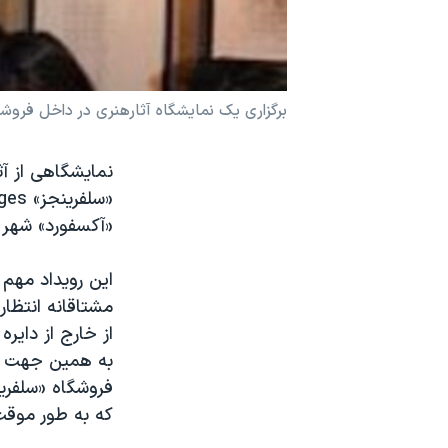
نرگس محمدی برنده جایزه نوبل صلح
همایش محافظه‌کاران آمریکا «سی‌پک»
صفحه‌های ویژه
برگزاری یک نمایشگاه آثارهنری در داخل فروش
سفر پرزیدنت ترامپ به چین
نمایشگاهی از آ
«آکسفورد» شهر 
این رویداد مهم
مشتاقانه انتظار
از خارج از دایر
به همین جهت نم
فروشگاه «سلفری
که به طور موقت 