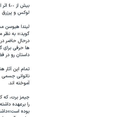
لوکس و پرزرق و
لیندا هیوسن م
گوید:« به نظر م
درحال حاضر در 
ها حرفی برای گف
داستان رو در فض
تمام این آثار 
ناتوانی جسمی هس
آموخته اند.
جیمز برت، که کا
را برعهده داشته
بوده است:«داشت