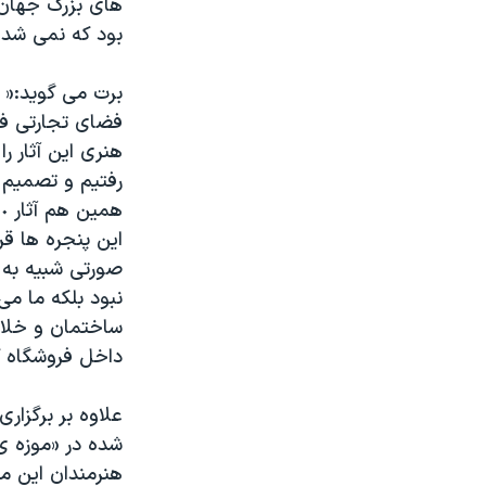
های بزرگ جهان و
بود که نمی شد 
برت می گوید:« م
فضای تجارتی فر
هنری این آثار ر
رفتیم و تصمیم 
این پنجره ها قرا
صورتی شبیه به 
نبود بلکه ما می
ساختمان و خلاقی
داخل فروشگاه ک
علاوه بر برگزار
شده در «موزه ی
هنرمندان این م