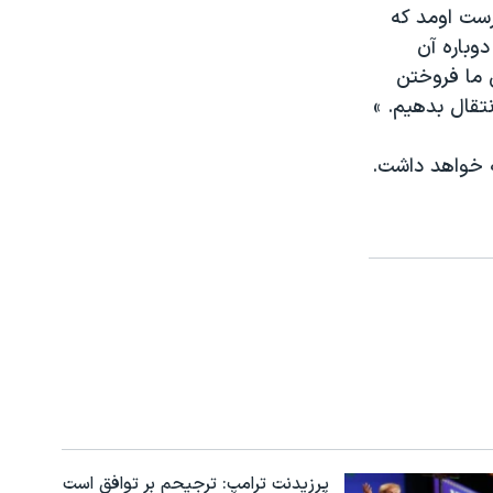
رست اومد که
وباره آن
ی ما فروختن
تقال بدهیم. »
پرزیدنت ترامپ: ترجیحم بر توافق است