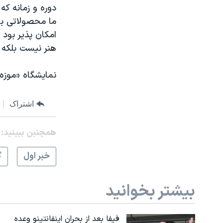
دوره و زمانه ک
ما محصولاتی برا
امکان پذیر بود 
هنر نیست بلکه 
نمایشگاه «موزه همه چیز» برای
اشتراک
همچنبن ببینید:
خبر اول
گ
بیشتر بخوانید
فیفا بعد از بحران اینفانتینو وعده