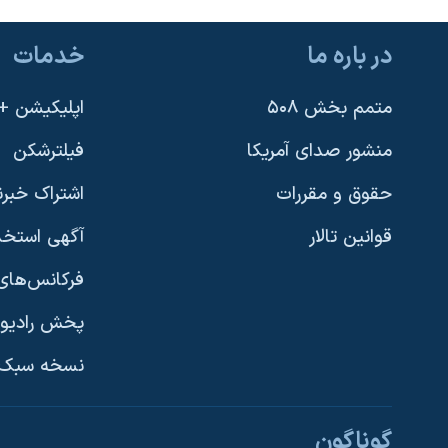
در باره ما
خدمات
متمم بخش ۵۰۸
اپلیکیشن +VOA
منشور صدای آمریکا
فیلترشکن
حقوق و مقررات
اشتراک خبرن
قوانین تالار
آگهی استخد
فرکانس‌های 
پخش رادیو
یادگیری زبان انگلیسی
نسخه سبک 
دنبال کنید
گوناگون