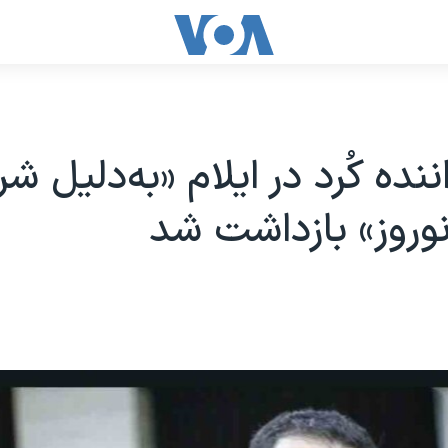
نده کُرد در ایلام «به‌دلیل ش
وروز» بازداشت شد