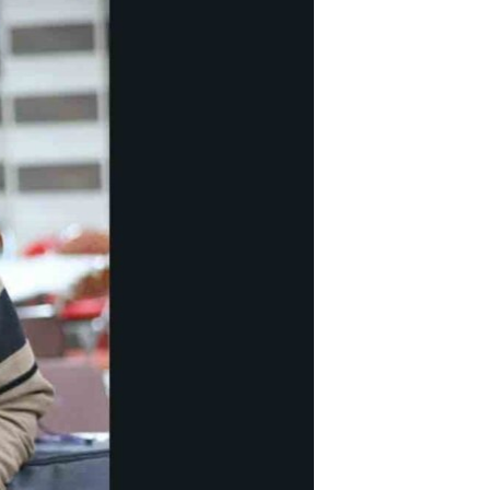
مستندها
فرهنگ و زندگی
حقوق شهروندی
انتخابات ریاست جمهوری آمریکا ۲۰۲۴
اقتصادی
حمله جمهوری اسلامی به اسرائیل
رمز مهسا
علم و فناوری
اسرائیل در جنگ
ورزش زنان در ایران
گالری عکس
اعتراضات زن، زندگی، آزادی
آرشیو پخش زنده
مجموعه مستندهای دادخواهی
تریبونال مردمی آبان ۹۸
دادگاه حمید نوری
چهل سال گروگان‌گیری
قانون شفافیت دارائی کادر رهبری ایران
اعتراضات مردمی آبان ۹۸
اسرائیل در جنگ