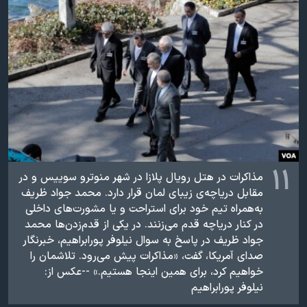
۱۱
مذاکرات در هتل رویال پلازا در شهر منوترو سوییس و در
مقابل دریاچه‌ی زیبای لمان قرار دارد. محمد جواد ظريف
به‌همراه تیم خود برای استراحت و یا مشورت‌های داخلی
در کنار دریاچه قدم می‌زنند. در یکی از قدم‌زدن‌ها محمد
جواد ظریف در پاسخ به سوال نیلوفر پورابراهیم، خبرنگار
صدای آمریکا، گفت، «مذاكرات پيش می‌رود. تلاشمان را
خواهيم كرد، برای همين اينجا هستيم.» --عکس از:
نيلوفر پورابراهيم