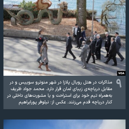
دنبال کنید
مستندها
فرهنگ و زندگی
حقوق شهروندی
انتخابات ریاست جمهوری آمریکا ۲۰۲۴
اقتصادی
حمله جمهوری اسلامی به اسرائیل
رمز مهسا
علم و فناوری
زبانهای مختلف
اسرائیل در جنگ
ورزش زنان در ایران
گالری عکس
اعتراضات زن، زندگی، آزادی
آرشیو پخش زنده
مجموعه مستندهای دادخواهی
۹
تریبونال مردمی آبان ۹۸
مذاکرات در هتل رویال پلازا در شهر منوترو سوییس و در
مقابل دریاچه‌ی زیبای لمان قرار دارد. محمد جواد ظريف
دادگاه حمید نوری
به‌همراه تیم خود برای استراحت و یا مشورت‌های داخلی در
چهل سال گروگان‌گیری
کنار دریاچه قدم می‌زنند. عکس از: نيلوفر پورابراهيم
قانون شفافیت دارائی کادر رهبری ایران
اعتراضات مردمی آبان ۹۸