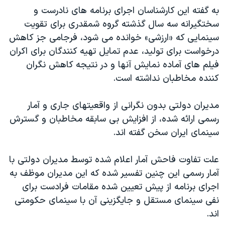
اسرائیل در جنگ
به گفته این کارشناسان اجرای برنامه های نادرست و
نرگس محمدی برنده جایزه نوبل صلح
سختگیرانه سه سال گذشته گروه شمقدری برای تقویت
سینمایی که «ارزشی» خوانده می شود، فرجامی جز کاهش
همایش محافظه‌کاران آمریکا «سی‌پک»
درخواست برای تولید، عدم تمایل تهیه کنندگان برای اکران
صفحه‌های ویژه
فیلم های آماده نمایش آنها و در نتیجه کاهش نگران
سفر پرزیدنت ترامپ به چین
کننده مخاطبان نداشته است.
مدیران دولتی بدون نگرانی از واقعیتهای جاری و آمار
رسمی ارائه شده، از افزایش بی سابقه مخاطبان و گسترش
سینمای ایران سخن گفته اند.
علت تفاوت فاحش آمار اعلام شده توسط مدیران دولتی با
آمار رسمی این چنین تفسیر شده که این مدیران موظف به
اجرای برنامه از پیش تعیین شده مقامات فرادست برای
نفی سینمای مستقل و جایگزینی آن با سینمای حکومتی
اند.