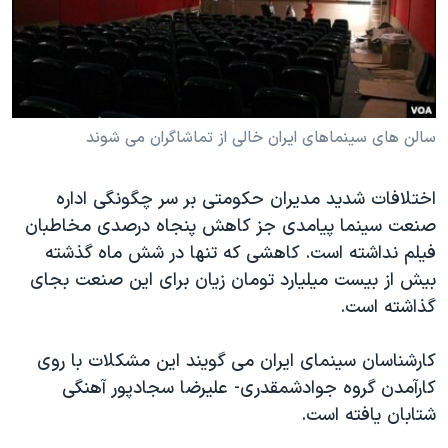
دنبال کنید
مستندها
فرهنگ و زندگی
حقوق شهروندی
انتخابات ریاست جمهوری آمریکا ۲۰۲۴
اقتصادی
حمله جمهوری اسلامی به اسرائیل
رمز مهسا
علم و فناوری
سالن های سینماهای ایران خالی از تماشاگران می شوند
زبانهای مختلف
اسرائیل در جنگ
ورزش زنان در ایران
اختلافات شدید مدیران حکومتی بر سر چگونگی اداره
گالری عکس
اعتراضات زن، زندگی، آزادی
صنعت سینما پیامدی جز کاهش پنجاه درصدی مخاطبان
آرشیو پخش زنده
مجموعه مستندهای دادخواهی
فیلم نداشته است. کاهشی که تنها در شش ماه گذشته
تریبونال مردمی آبان ۹۸
بیش از بیست میلیارد تومان زیان برای این صنعت بجای
گذاشته است.
دادگاه حمید نوری
چهل سال گروگان‌گیری
کارشناسان سینمای ایران می گویند این مشکلات با روی
قانون شفافیت دارائی کادر رهبری ایران
کارآمدن گروه جوادشمقدری- علیرضا سجادپور آهنگی
شتابان یافته است.
اعتراضات مردمی آبان ۹۸