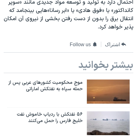
احتمال دارد به تولید و توسعه مواد جدیدی مانند «سوپر
اسرائیل در جنگ
کانداکتور» یا «فوق هادی» یا «ابر رسانا»هایی بینجامد که
نرگس محمدی برنده جایزه نوبل صلح
انتقال برق را بدون از دست رفتن بخشی از نیروی آن امکان
همایش محافظه‌کاران آمریکا «سی‌پک»
پذیر خواهد کرد.
صفحه‌های ویژه
اشتراک
Follow us
سفر پرزیدنت ترامپ به چین
بیشتر بخوانید
موج محکومیت کشورهای عربی پس از
حمله سپاه به نفتکش اماراتی
۵۶ نفتکش با ردیاب خاموش نفت
خلیج فارس را حمل می‌کنند