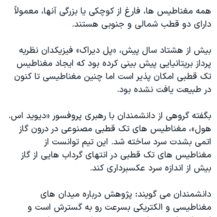
دنبال کنید
همه مغناطیس ها، فارغ از کوچکی یا بزرگی آنها، معمولاً
مستندها
فرهنگ و زندگی
دارای دو قطب شمالی و جنوبی هستند.
حقوق شهروندی
انتخابات ریاست جمهوری آمریکا ۲۰۲۴
اقتصادی
حمله جمهوری اسلامی به اسرائیل
بیش از هشتاد سال پیش، «پل دیراک» فیزیکدان نظریه
پرداز بریتانیایی پیش بینی کرده بود که ایجاد مغناطیس
رمز مهسا
علم و فناوری
زبانهای مختلف
تک قطبی امکان پذیر است اما چنین مغناطیسی تا کنون
اسرائیل در جنگ
ورزش زنان در ایران
در طبیعت یافت نشده بود.
گالری عکس
اعتراضات زن، زندگی، آزادی
بگفته گروهی از دانشمندان با رهبری پروفسور «دیوید اس.
آرشیو پخش زنده
مجموعه مستندهای دادخواهی
هول»، مغناطیس های تک قطبی مصنوعی در درون گاز
تریبونال مردمی آبان ۹۸
اتمی بشدت سرد ساخته شد. این تیم توانست از
دادگاه حمید نوری
مغناطیس های تک قطبی در انتهای گرداب هایی از گاز
بیش از اندازه سرد عکسبرداری کند.
چهل سال گروگان‌گیری
قانون شفافیت دارائی کادر رهبری ایران
دانشمندان می گویند: پژوهش درباره میدان های
اعتراضات مردمی آبان ۹۸
مغناطیسی و الکتریکی بسرعت رو به گسترش است و