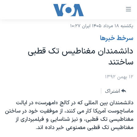
ینکهای
ابل
سترسی
یکشنبه ۱۸ مرداد ۱۴۰۵ ایران ۱۰:۲۷
خانه
هش
سرخط خبرها
نسخه سبک وب‌سایت
ه
دانشمندان مغناطیس تک قطبی
حتوای
موضوع ها
ساختند
صلی
برنامه های تلویزیونی
ایران
هش
جدول برنامه ها
۱۲ بهمن ۱۳۹۲
ه
آمریکا
فحه
صفحه‌های ویژه
جهان
اشتراک
صلی
فرکانس‌های صدای آمریکا
ورزشی
جام جهانی ۲۰۲۶
دانشمندان بین المللی که در کالج «امهرست» در ایالت
هش
پخش رادیویی
ماساچوست آمریکا کار می کنند، از موفقیت خود در ساختن
ه
گزیده‌ها
عملیات خشم حماسی
مغناطیسی تک قطبی، و نیز شناسایی و فیلمبرداری از
ستجو
۲۵۰سالگی آمریکا
ویژه برنامه‌ها
یادگیری زبان انگلیسی
مغناطیس تک قطبی مصنوعی خبر داده اند.
ویدیوها
بایگانی برنامه‌های تلویزیونی