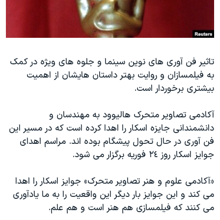
دنبال کنید
مستندها
فرهنگ و زندگی
حقوق شهروندی
انتخابات ریاست جمهوری آمریکا ۲۰۲۴
اقتصادی
حمله جمهوری اسلامی به اسرائیل
تاثیر فن آوری های نوین سینما و جلوه های ویژه در کمک
رمز مهسا
علم و فناوری
به فیلمسازان و روایت بهتر داستان هایشان از اهمیت
زبانهای مختلف
اسرائیل در جنگ
ورزش زنان در ایران
بیشتری برخوردار است.
گالری عکس
اعتراضات زن، زندگی، آزادی
آکادمی تصاویر متحرک هالیوود به مهندسان و
آرشیو پخش زنده
مجموعه مستندهای دادخواهی
دانشمندانی جایزه اسکار را اهدا کرده است که در مسیر این
تریبونال مردمی آبان ۹۸
فن آوری در حال تحول پیشگام بوده اند. مراسم اهدای
دادگاه حمید نوری
جوایز اسکار روز ٢٤ فوریه برگزار می شود.
چهل سال گروگان‌گیری
«آکادمی علوم و هنر تصاویر متحرک» جوایز اسکار را اهدا
قانون شفافیت دارائی کادر رهبری ایران
می کند و این جوایز بار دیگر این واقعیت را به ما یادآوری
اعتراضات مردمی آبان ۹۸
می کنند که فیلمسازی هم هنر است و هم علم.