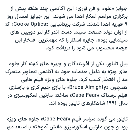
اسرائیل در جنگ
جوایز «علوم و فن آوری» این آکادمی چند هفته پیش از
نرگس محمدی برنده جایزه نوبل صلح
برگزاری مراسم اسکار اهدا می شوند. این جوایز امسال روز
همایش محافظه‌کاران آمریکا «سی‌پک»
٩ فوریه اهدا شدند. شرکت بریتانیایی «Cooke Optics» که
از اوان تولد صنعت سینما دست اندر کار لنز دوربین های
صفحه‌های ویژه
سینمایی بوده، جایزه اسکار را که مهمترین افتخار این
سفر پرزیدنت ترامپ به چین
عرصه محسوب می شود را دریافت کرد.
بیل تایلور، یکی از آفرینندگان و چهره های کهنه کار جلوه
های ویژه به دلیل خدمات خود به آکادمی تصاویر متحرک
مدال افتخار کسب کرد. جلوه های ویژه فیلم هایی
همچون «Bruce Almighty» با بازی جیم کری و بازسازی
فیلم ترسناک «Cape Fear» ساخته مارتین اسکورسیزی در
سال ١٩٩١ شاهکارهای تایلور بوده اند.
تایلور می گوید سراسر فیلم «Cape Fear» جلوه های ویژه
بود و چون مارتین اسکورسیزی دانش آموخته بااستعدادی