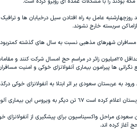
مکه بودند را با مشکلات عمده ای روبرو کرده است.
 روزچهارشنبه عامل به راه افتادن سیل درخیابان ها و ترافیک
ازاماکن سربسته خارج نشوند.
سافران شهرهای مذهبی نسبت به سال های گذشته کمتربوده
انتظار می رود حداقل ٢̷٥میلیون زائر در مراسم حج امسال شرکت کنند و م
نگرانی ها پیرامون بیماری آنفولانزای خوکی و امنیت مسافران
ن ورود به عربستان سعودی بر اثر ابتلا به آنفولانزای خوکی درگذ
است ٦٧ تن دیگر به ویروس این بیماری آلوده اند.
 سعودی مراحل واکسیناسیون برای پیشگیری از آنفولانزای خو
ج آغاز کرده اند.