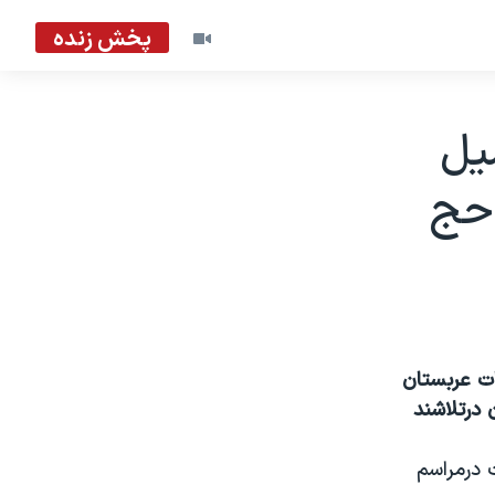
پخش زنده
یل
 حج
مقامات عربستان
 درتلاشند
 درمراسم