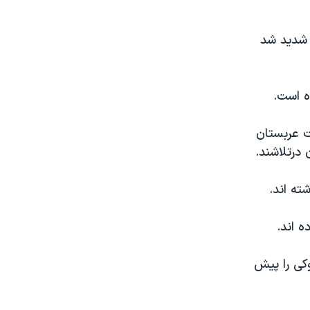
 شدید شد
 است.
قامات عربستان
 درتلاشند.
شته اند.
کی را پیش