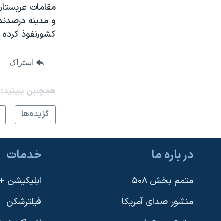
مقامات عربستان
نرگس محمدی برنده جایزه نوبل صلح
و مدینه درصدند 
همایش محافظه‌کاران آمریکا «سی‌پک»
کشورنفوذ کرده ب
صفحه‌های ویژه
اشتراک
سفر پرزیدنت ترامپ به چین
همچنبن ببینید:
گزيده‌ها
در باره ما
خدمات
متمم بخش ۵۰۸
اپلیکیشن +VOA
منشور صدای آمریکا
فیلترشکن