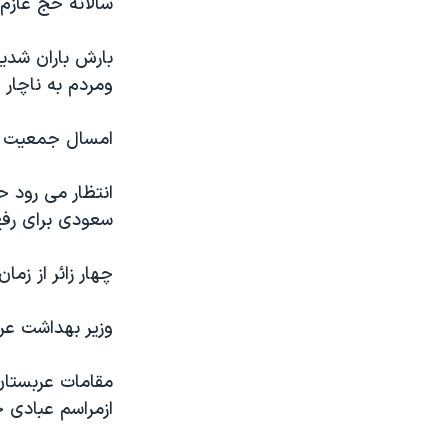
سالانه حج عازم 
مستندها
فرهنگ و زندگی
حقوق شهروندی
انتخابات ریاست جمهوری آمریکا ۲۰۲۴
بارش باران شدید
اقتصادی
حمله جمهوری اسلامی به اسرائیل
ومردم به ناچار 
رمز مهسا
علم و فناوری
امسال جمعیت م
اسرائیل در جنگ
ورزش زنان در ایران
گالری عکس
اعتراضات زن، زندگی، آزادی
سعودی برای رفع 
آرشیو پخش زنده
مجموعه مستندهای دادخواهی
تریبونال مردمی آبان ۹۸
چهار زائر از زما
دادگاه حمید نوری
وزیر بهداشت عربستان اعلام کرده 
چهل سال گروگان‌گیری
قانون شفافیت دارائی کادر رهبری ایران
مقامات عربستان
اعتراضات مردمی آبان ۹۸
ازمراسم عبادی ح
اسرائیل در جنگ