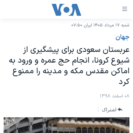
ینکهای
ابل
سترسی
شنبه ۱۷ مرداد ۱۴۰۵ ایران ۰۷:۵۰
خانه
هش
جهان
نسخه سبک وب‌سایت
ه
عربستان سعودی برای پیشگیری از
حتوای
موضوع ها
شیوع کرونا، انجام حج عمره و ورود به
صلی
برنامه های تلویزیونی
ایران
هش
اماکن مقدس مکه و مدینه را ممنوع
جدول برنامه ها
ه
آمریکا
کرد
فحه
صفحه‌های ویژه
جهان
صلی
فرکانس‌های صدای آمریکا
۰۸ اسفند ۱۳۹۸
ورزشی
جام جهانی ۲۰۲۶
هش
پخش رادیویی
ه
گزیده‌ها
عملیات خشم حماسی
اشتراک
ستجو
۲۵۰سالگی آمریکا
ویژه برنامه‌ها
یادگیری زبان انگلیسی
ویدیوها
بایگانی برنامه‌های تلویزیونی