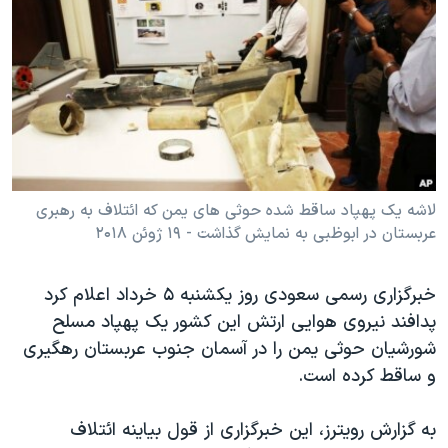
دنبال کنید
مستندها
فرهنگ و زندگی
حقوق شهروندی
انتخابات ریاست جمهوری آمریکا ۲۰۲۴
اقتصادی
حمله جمهوری اسلامی به اسرائیل
رمز مهسا
علم و فناوری
زبانهای مختلف
اسرائیل در جنگ
ورزش زنان در ایران
گالری عکس
اعتراضات زن، زندگی، آزادی
لاشه یک پهپاد ساقط شده حوثی های یمن که ائتلاف به رهبری
عربستان در ابوظبی به نمایش گذاشت - ۱۹ ژوئن ۲۰۱۸
آرشیو پخش زنده
مجموعه مستندهای دادخواهی
تریبونال مردمی آبان ۹۸
خبرگزاری رسمی سعودی روز یکشنبه ۵ خرداد اعلام کرد
دادگاه حمید نوری
پدافند نیروی هوایی ارتش این کشور یک پهپاد مسلح
چهل سال گروگان‌گیری
شورشیان حوثی یمن را در آسمان جنوب عربستان رهگیری
و ساقط کرده است.
قانون شفافیت دارائی کادر رهبری ایران
اعتراضات مردمی آبان ۹۸
به گزارش رویترز، این خبرگزاری از قول بیاینه ائتلاف