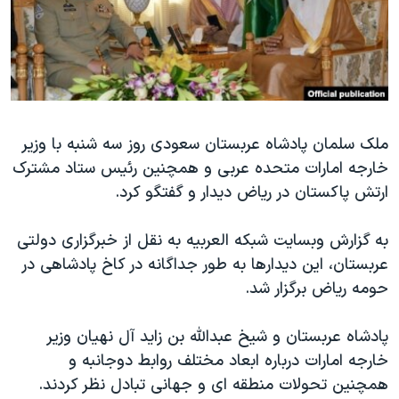
دنبال کنید
مستندها
فرهنگ و زندگی
حقوق شهروندی
انتخابات ریاست جمهوری آمریکا ۲۰۲۴
اقتصادی
حمله جمهوری اسلامی به اسرائیل
رمز مهسا
علم و فناوری
زبانهای مختلف
ملک سلمان پادشاه عربستان سعودی روز سه شنبه با وزیر
اسرائیل در جنگ
ورزش زنان در ایران
خارجه امارات متحده عربی و همچنین رئیس ستاد مشترک
گالری عکس
اعتراضات زن، زندگی، آزادی
ارتش پاکستان در ریاض دیدار و گفتگو کرد.
آرشیو پخش زنده
مجموعه مستندهای دادخواهی
به گزارش وبسایت شبکه العربیه به نقل از خبرگزاری دولتی
تریبونال مردمی آبان ۹۸
عربستان، این دیدارها به طور جداگانه در کاخ پادشاهی در
دادگاه حمید نوری
حومه ریاض برگزار شد.
چهل سال گروگان‌گیری
پادشاه عربستان و شیخ عبدالله بن زاید آل نهیان وزیر
قانون شفافیت دارائی کادر رهبری ایران
خارجه امارات درباره ابعاد مختلف روابط دوجانبه و
اعتراضات مردمی آبان ۹۸
همچنین تحولات منطقه ای و جهانی تبادل نظر کردند.