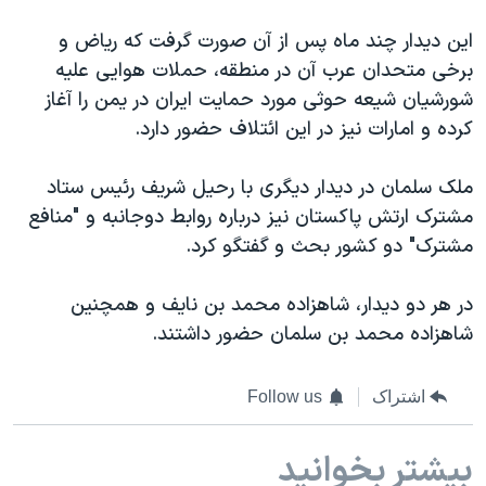
اسرائیل در جنگ
این دیدار چند ماه پس از آن صورت گرفت که ریاض و
نرگس محمدی برنده جایزه نوبل صلح
برخی متحدان عرب آن در منطقه، حملات هوایی علیه
همایش محافظه‌کاران آمریکا «سی‌پک»
شورشیان شیعه حوثی مورد حمایت ایران در یمن را آغاز
صفحه‌های ویژه
کرده‌ و امارات نیز در این ائتلاف حضور دارد.
سفر پرزیدنت ترامپ به چین
ملک سلمان در دیدار دیگری با رحیل شریف رئیس ستاد
مشترک ارتش پاکستان نیز درباره روابط دوجانبه و "منافع
مشترک" دو کشور بحث و گفتگو کرد.
در هر دو دیدار، شاهزاده محمد بن نایف و همچنین
شاهزاده محمد بن سلمان حضور داشتند.
اشتراک
Follow us
بیشتر بخوانید