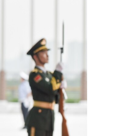
مستندها
فرهنگ و زندگی
حقوق شهروندی
انتخابات ریاست جمهوری آمریکا ۲۰۲۴
اقتصادی
حمله جمهوری اسلامی به اسرائیل
رمز مهسا
علم و فناوری
اسرائیل در جنگ
ورزش زنان در ایران
گالری عکس
اعتراضات زن، زندگی، آزادی
آرشیو پخش زنده
مجموعه مستندهای دادخواهی
تریبونال مردمی آبان ۹۸
دادگاه حمید نوری
چهل سال گروگان‌گیری
قانون شفافیت دارائی کادر رهبری ایران
اعتراضات مردمی آبان ۹۸
اسرائیل در جنگ