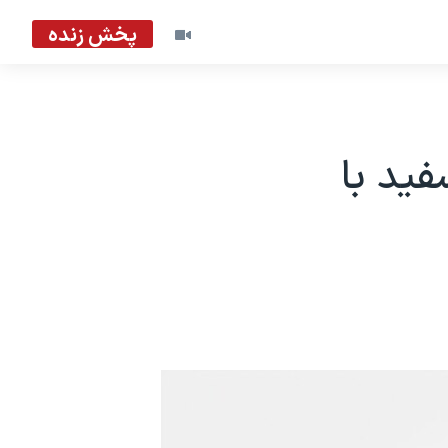
پخش زنده
فید با