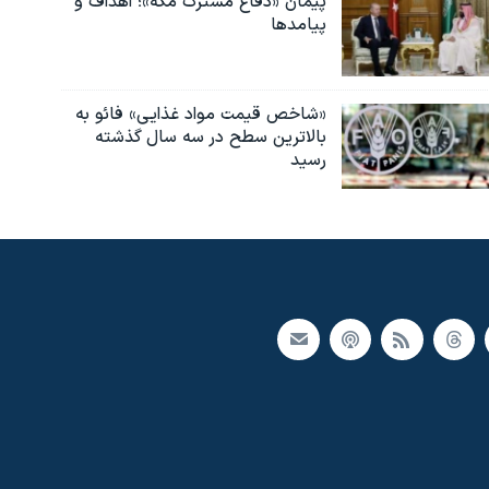
پیمان «دفاع مشترک مکه»؛ اهداف و
پیامدها
«شاخص قیمت مواد غذایی» فائو به
بالاترین سطح در سه سال گذشته
رسید