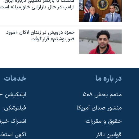
هگست با بازنشر تحلیلی درباره ایران:
ترامپ در حال بازآرایی خاورمیانه است
حمزه درویش در زندان لاکان «مورد
ضرب‌وشتم» قرار گرفت
در باره ما
خدمات
متمم بخش ۵۰۸
اپلیکیشن +VOA
منشور صدای آمریکا
فیلترشکن
حقوق و مقررات
اشتراک خبرن
قوانین تالار
آگهی استخد