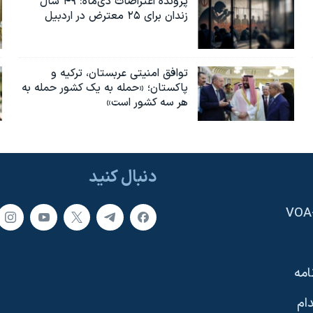
پرونده اعتراضات دی‌ماه: ۴۹ سال
زندان برای ۲۵ معترض در اردبیل
توافق امنیتی عربستان، ترکیه و
پاکستان؛ «حمله به یک کشور حمله به
هر سه کشور است»
دنبال کنید
امه
ام