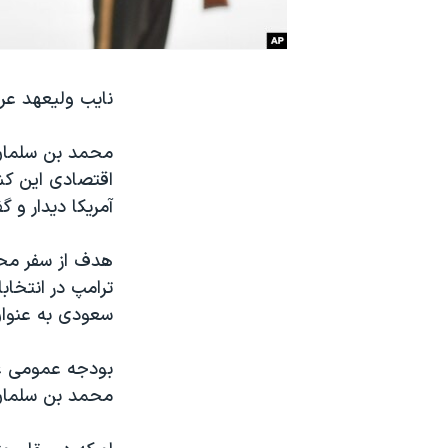
نرگس محمدی برنده جایزه نوبل صلح
همایش محافظه‌کاران آمریکا «سی‌پک»
نایب ولیعهد عر
صفحه‌های ویژه
سفر پرزیدنت ترامپ به چین
محمد بن سلمان،
اقتصادی این کشو
آمریکا دیدار و گ
هدف از سفر محمد
ترامپ در انتخاب
سعودی به عنوان
بودجه عمومی ع
محمد بن سلمان،