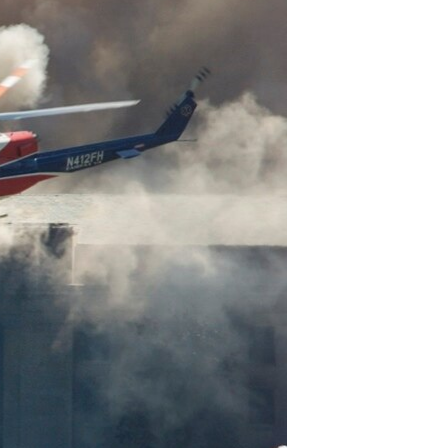
مستندها
فرهنگ و زندگی
حقوق شهروندی
انتخابات ریاست جمهوری آمریکا ۲۰۲۴
اقتصادی
حمله جمهوری اسلامی به اسرائیل
رمز مهسا
علم و فناوری
اسرائیل در جنگ
ورزش زنان در ایران
گالری عکس
اعتراضات زن، زندگی، آزادی
آرشیو پخش زنده
مجموعه مستندهای دادخواهی
تریبونال مردمی آبان ۹۸
دادگاه حمید نوری
چهل سال گروگان‌گیری
قانون شفافیت دارائی کادر رهبری ایران
اعتراضات مردمی آبان ۹۸
اسرائیل در جنگ