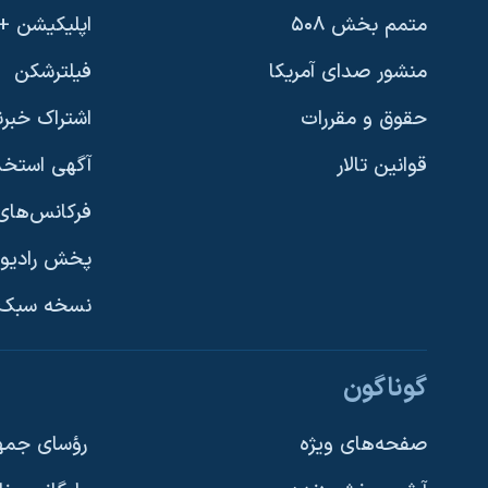
متمم بخش ۵۰۸
اپلیکیشن +VOA
منشور صدای آمریکا
فیلترشکن
حقوق و مقررات
اشتراک خبرن
قوانین تالار
آگهی استخد
فرکانس‌های 
پخش رادیو
یادگیری زبان انگلیسی
نسخه سبک 
دنبال کنید
گوناگون
صفحه‌های ویژه
رؤسای جمهو