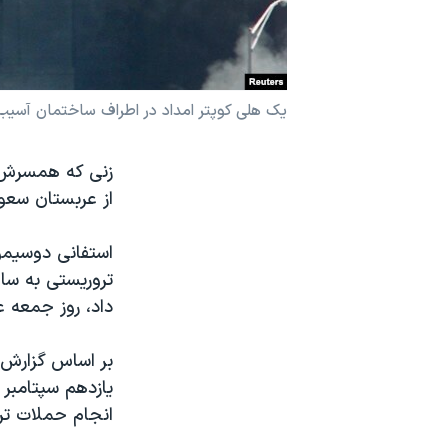
نرگس محمدی برنده جایزه نوبل صلح
همایش محافظه‌کاران آمریکا «سی‌پک»
صفحه‌های ویژه
یک هلی کوپتر امداد در اطراف ساختمان آسیب دیده پ
سفر پرزیدنت ترامپ به چین
از عربستان سعو
استفانی دوسیمون
تروریستی به ساخ
داد، روز جمعه 
بر اساس گزارش‌
یازدهم سپتامبر 
انجام حملات ترو