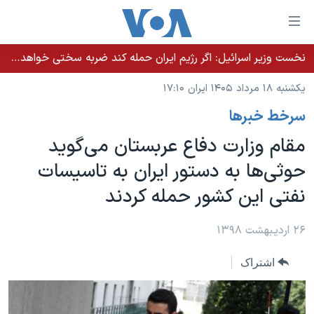
ینکهای
ابل
سترسی
نخست وزیر اسرائيل: اگر رژیم ایران حمله کند ضربه سختی خواهد خورد
خانه
هش
یکشنبه ۱۸ مرداد ۱۴۰۵ ایران ۱۷:۱۰
نسخه سبک وب‌سایت
ه
سرخط خبرها
حتوای
موضوع ها
صلی
مقام وزارت دفاع عربستان می‌گوید
برنامه های تلویزیونی
ایران
هش
حوثی‌ها به دستور ایران به تاسیسات
جدول برنامه ها
ه
آمریکا
نفتی این کشور حمله کردند
فحه
صفحه‌های ویژه
جهان
صلی
فرکانس‌های صدای آمریکا
ورزشی
جام جهانی ۲۰۲۶
۲۶ اردیبهشت ۱۳۹۸
هش
پخش رادیویی
ه
گزیده‌ها
عملیات خشم حماسی
اشتراک
ستجو
۲۵۰سالگی آمریکا
ویژه برنامه‌ها
یادگیری زبان انگلیسی
ویدیوها
بایگانی برنامه‌های تلویزیونی