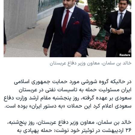
دنبال کنید
مستندها
فرهنگ و زندگی
حقوق شهروندی
انتخابات ریاست جمهوری آمریکا ۲۰۲۴
اقتصادی
حمله جمهوری اسلامی به اسرائیل
رمز مهسا
علم و فناوری
زبانهای مختلف
اسرائیل در جنگ
ورزش زنان در ایران
گالری عکس
اعتراضات زن، زندگی، آزادی
خالد بن سلمان، معاون وزیر دفاع عربستان
آرشیو پخش زنده
مجموعه مستندهای دادخواهی
در حالیکه گروه شورشی مورد حمایت جمهوری اسلامی
تریبونال مردمی آبان ۹۸
ایران مسئولیت حمله به تاسیسات نفتی در عربستان
دادگاه حمید نوری
سعودی بر عهده گرفته، روز پنجشنبه مقام ارشد وزارت دفاع
چهل سال گروگان‌گیری
سعودی اعلام کرد این حملات «به دستور ایران» بوده است.
قانون شفافیت دارائی کادر رهبری ایران
خالد بن سلمان، معاون وزیر دفاع عربستان، روز پنج‌شنبه،
اعتراضات مردمی آبان ۹۸
۲۶ اردیبهشت در توئیتر خود نوشت: حمله پهپادی به