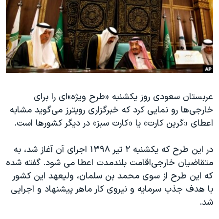
دنبال کنید
مستندها
فرهنگ و زندگی
حقوق شهروندی
انتخابات ریاست جمهوری آمریکا ۲۰۲۴
اقتصادی
حمله جمهوری اسلامی به اسرائیل
رمز مهسا
علم و فناوری
زبانهای مختلف
اسرائیل در جنگ
ورزش زنان در ایران
عربستان سعودی روز یکشنبه «طرح ویژه»ای را برای
گالری عکس
اعتراضات زن، زندگی، آزادی
خارجی‌ها رو نمایی کرد که خبرگزاری رویترز می‌گوید مشابه
آرشیو پخش زنده
مجموعه مستندهای دادخواهی
اعطای «گرین کارت» یا «کارت سبز» در دیگر کشورها است.
تریبونال مردمی آبان ۹۸
در این طرح که یکشنبه ۲ تیر ۱۳۹۸ اجرای آن آغاز شد، به
دادگاه حمید نوری
متقاضیان خارجی‌اقامت بلندمدت اعطا می شود. گفته شده
چهل سال گروگان‌گیری
که این طرح از سوی محمد بن سلمان، ولیعهد این کشور
قانون شفافیت دارائی کادر رهبری ایران
با هدف جذب سرمایه و نیروی کار ماهر پیشنهاد و اجرایی
شد.
اعتراضات مردمی آبان ۹۸