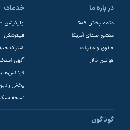
در باره ما
خدمات
متمم بخش ۵۰۸
اپلیکیشن +VOA
منشور صدای آمریکا
فیلترشکن
حقوق و مقررات
اشتراک خبرن
قوانین تالار
آگهی استخد
فرکانس‌های 
پخش رادیو
یادگیری زبان انگلیسی
نسخه سبک 
دنبال کنید
گوناگون