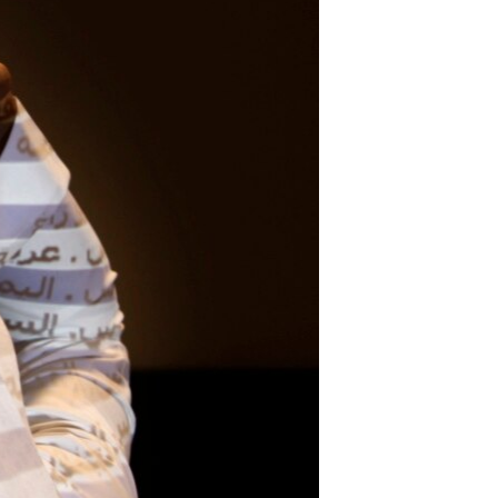
مستندها
فرهنگ و زندگی
حقوق شهروندی
انتخابات ریاست جمهوری آمریکا ۲۰۲۴
اقتصادی
حمله جمهوری اسلامی به اسرائیل
رمز مهسا
علم و فناوری
اسرائیل در جنگ
ورزش زنان در ایران
گالری عکس
اعتراضات زن، زندگی، آزادی
آرشیو پخش زنده
مجموعه مستندهای دادخواهی
تریبونال مردمی آبان ۹۸
دادگاه حمید نوری
چهل سال گروگان‌گیری
قانون شفافیت دارائی کادر رهبری ایران
اعتراضات مردمی آبان ۹۸
اسرائیل در جنگ