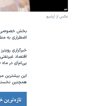
نرگس محمدی برنده جایزه نوبل صلح
همایش محافظه‌کاران آمریکا «سی‌پک»
عکس از آرشیو
صفحه‌های ویژه
بخش خصوصی اقتص
سفر پرزیدنت ترامپ به چین
اضطراری به منظ
پی‌ام‌آی در ماه فوریه ۵
همچنین نخستین باری ا