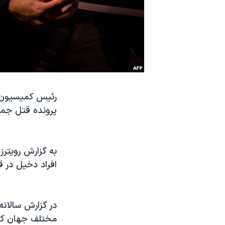
نرگس محمدی برنده جایزه نوبل صلح
همایش محافظه‌کاران آمریکا «سی‌پک»
صفحه‌های ویژه
سفر پرزیدنت ترامپ به چین
رئيس کمیسیون ح
پرونده قتل جما
به گزارش رویترز
افراد دخیل در 
در گزارش سالان
مختلف جهان که 