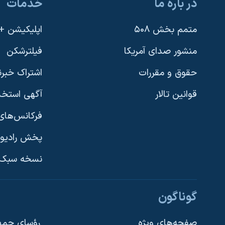
در باره ما
خدمات
متمم بخش ۵۰۸
اپلیکیشن +VOA
منشور صدای آمریکا
فیلترشکن
حقوق و مقررات
اشتراک خبرن
قوانین تالار
آگهی استخد
فرکانس‌های 
پخش رادیو
یادگیری زبان انگلیسی
نسخه سبک 
دنبال کنید
گوناگون
صفحه‌های ویژه
رؤسای جمهو