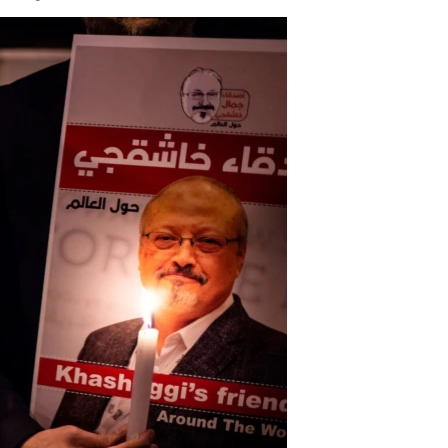
مستندها
فرهنگ و زندگی
حقوق شهروندی
انتخابات ریاست جمهوری آمریکا ۲۰۲۴
اقتصادی
حمله جمهوری اسلامی به اسرائیل
رمز مهسا
علم و فناوری
اسرائیل در جنگ
ورزش زنان در ایران
گالری عکس
اعتراضات زن، زندگی، آزادی
آرشیو پخش زنده
مجموعه مستندهای دادخواهی
تریبونال مردمی آبان ۹۸
دادگاه حمید نوری
چهل سال گروگان‌گیری
قانون شفافیت دارائی کادر رهبری ایران
اعتراضات مردمی آبان ۹۸
اسرائیل در جنگ