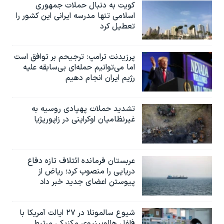
کویت به دنبال حملات جمهوری
اسلامی تنها مدرسه ایرانی این کشور را
تعطیل کرد
پرزیدنت ترامپ: ترجیحم بر توافق است
اما می‌توانیم حمله‌ای بی‌سابقه علیه
رژیم ایران انجام دهیم
تشدید حملات پهپادی روسیه به
غیرنظامیان اوکراینی در زاپوریژیا
عربستان فرمانده ائتلاف تازه دفاع
دریایی را منصوب کرد؛ ریاض از
پیوستن اعضای جدید خبر داد
شیوع سالمونلا در ۲۷ ایالت آمریکا با
فلفل هالوپینیوی مکزیکی مرتبط