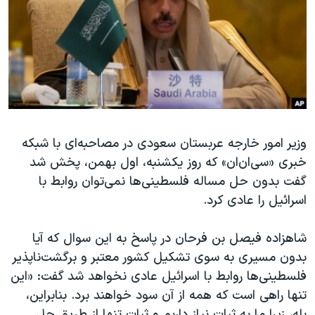
دنبال کنید
مستندها
فرهنگ و زندگی
حقوق شهروندی
انتخابات ریاست جمهوری آمریکا ۲۰۲۴
اقتصادی
حمله جمهوری اسلامی به اسرائیل
رمز مهسا
علم و فناوری
زبانهای مختلف
اسرائیل در جنگ
ورزش زنان در ایران
گالری عکس
اعتراضات زن، زندگی، آزادی
وزیر امور خارجه عربستان سعودی در مصاحبه‌ای با شبکه
خبری «سی‌ان‌ان» که روز یکشنبه، اول بهمن، پخش شد
آرشیو پخش زنده
مجموعه مستندهای دادخواهی
گفت بدون حل مساله فلسطینی‌ها نمی‌توان روابط با
تریبونال مردمی آبان ۹۸
اسرائیل را عادی کرد.
دادگاه حمید نوری
شاهزاده فیصل بن فرحان در پاسخ به این سوال که آیا
چهل سال گروگان‌گیری
بدون مسیری به سوی تشکیل کشور معتبر و برگشت‌ناپذیر
قانون شفافیت دارائی کادر رهبری ایران
فلسطینی‌ها روابط با اسرائیل عادی نخواهد شد گفت: «این
اعتراضات مردمی آبان ۹۸
تنها راهی است که همه از آن سود خواهند برد. بنابراین،
بله، زیرا ما به ثبات نیاز داریم و ثبات تنها از طریق حل