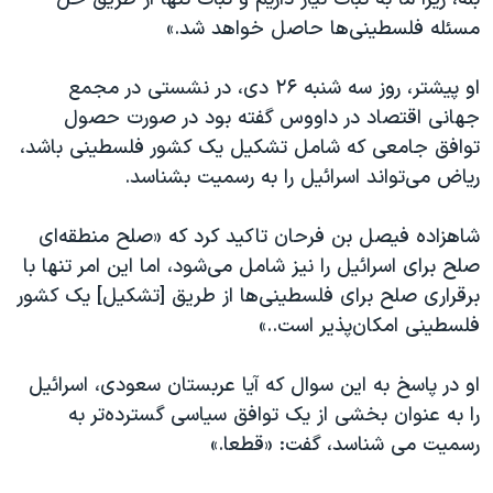
اسرائیل در جنگ
مسئله فلسطینی‌ها حاصل خواهد شد.»
نرگس محمدی برنده جایزه نوبل صلح
همایش محافظه‌کاران آمریکا «سی‌پک»
او پیشتر، روز سه شنبه ۲۶ دی، در نشستی در مجمع
جهانی اقتصاد در داووس گفته بود در صورت حصول
صفحه‌های ویژه
توافق جامعی که شامل تشکیل یک کشور فلسطینی باشد،
سفر پرزیدنت ترامپ به چین
ریاض می‌تواند اسرائیل را به رسمیت بشناسد.
شاهزاده فیصل بن فرحان تاکید کرد که «صلح منطقه‌ای
صلح برای اسرائیل را نیز شامل می‌شود، اما این امر تنها با
برقراری صلح برای فلسطینی‌ها از طریق [تشکیل] یک کشور
فلسطینی امکان‌پذیر است..»
او در پاسخ به این سوال که آیا عربستان سعودی، اسرائیل
را به عنوان بخشی از یک توافق سیاسی گسترده‌تر به
رسمیت می شناسد، گفت: «قطعا.»