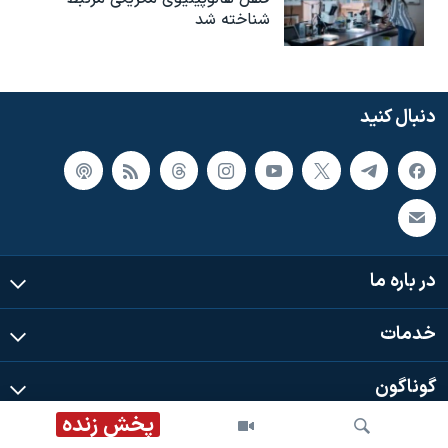
شناخته شد
دنبال کنید
در باره ما
خدمات
گوناگون
پخش زنده