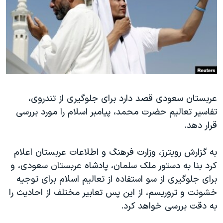
دنبال کنید
مستندها
فرهنگ و زندگی
حقوق شهروندی
انتخابات ریاست جمهوری آمریکا ۲۰۲۴
اقتصادی
حمله جمهوری اسلامی به اسرائیل
رمز مهسا
علم و فناوری
زبانهای مختلف
اسرائیل در جنگ
ورزش زنان در ایران
عربستان سعودی قصد دارد برای جلوگیری از تندروی،
گالری عکس
اعتراضات زن، زندگی، آزادی
تفاسیر تعالیم حضرت محمد، پیامبر اسلام را مورد بررسی
آرشیو پخش زنده
مجموعه مستندهای دادخواهی
قرار دهد.
تریبونال مردمی آبان ۹۸
به گزارش رویترز، وزارت فرهنگ و اطلاعات عربستان اعلام
دادگاه حمید نوری
کرد بنا به دستور ملک سلمان، پادشاه عربستان سعودی، و
چهل سال گروگان‌گیری
برای جلوگیری از سو استفاده از تعالیم اسلام برای توجیه
قانون شفافیت دارائی کادر رهبری ایران
خشونت و تروریسم، از این پس تعابیر مختلف از احادیث را
به دقت بررسی خواهد کرد.
اعتراضات مردمی آبان ۹۸