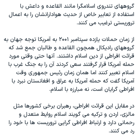
اسرائیل در جنگ
گروههای تندروی اسلامگرا مانند القاعده و داعش با
نرگس محمدی برنده جایزه نوبل صلح
استفاده از تعابیر خاص از حدیث هوادارانشان را به اعمال
تروریستی ترغیب می کنند.
همایش محافظه‌کاران آمریکا «سی‌پک»
صفحه‌های ویژه
از زمان حملات یازده سپتامبر ۲۰۰۱ به آمریکا توجه جهان به
سفر پرزیدنت ترامپ به چین
گروههای رادیکال همچون القاعده و طالبان جمع شد که
قرائت افراطی از دین اسلام داشتند. آنها حتی وقتی مورد
حمله آمریکا قرار گرفتند سعی کردند آن را به جنگ غرب با
اسلام تعبیر کنند اما همان زمان رئیس جمهوری وقت
آمریکا گفت که حمله آمریکا به عراق و افغانستان نبرد با
افراطی گرایان است، نه مبارزه با اسلام.
در مقابل این قرائت افراطی، رهبران برخی کشورها مثل
مالزی، اردن و ترکیه می گویند اسلام روایط متعدل و
رحمانی دارد و ارتباط افراطی گرایی تروریست ها با خود را
رد می کنند.