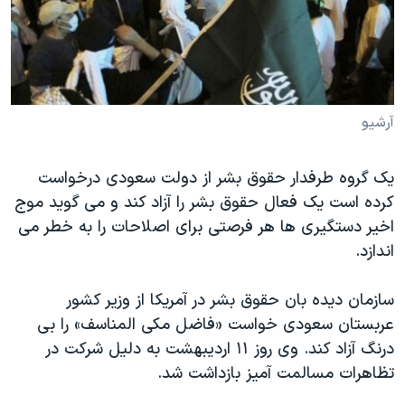
دنبال کنید
مستندها
فرهنگ و زندگی
حقوق شهروندی
انتخابات ریاست جمهوری آمریکا ۲۰۲۴
اقتصادی
حمله جمهوری اسلامی به اسرائیل
رمز مهسا
علم و فناوری
آرشیو
زبانهای مختلف
اسرائیل در جنگ
ورزش زنان در ایران
یک گروه طرفدار حقوق بشر از دولت سعودی درخواست
گالری عکس
اعتراضات زن، زندگی، آزادی
کرده است یک فعال حقوق بشر را آزاد کند و می گوید موج
آرشیو پخش زنده
مجموعه مستندهای دادخواهی
اخیر دستگیری ها هر فرصتی برای اصلاحات را به خطر می
تریبونال مردمی آبان ۹۸
اندازد.
دادگاه حمید نوری
سازمان دیده بان حقوق بشر در آمریکا از وزیر کشور
چهل سال گروگان‌گیری
عربستان سعودی خواست «فاضل مکی المناسف» را بی
قانون شفافیت دارائی کادر رهبری ایران
درنگ آزاد کند. وی روز ۱۱ اردیبهشت به دلیل شرکت در
تظاهرات مسالمت آمیز بازداشت شد.
اعتراضات مردمی آبان ۹۸