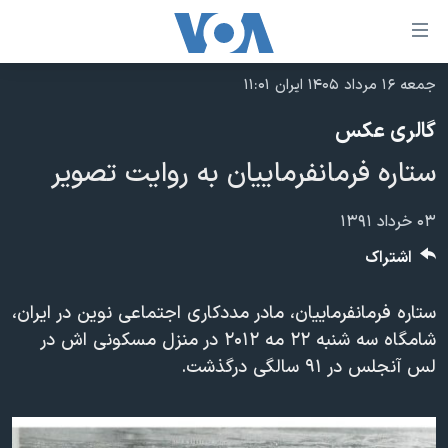
ینکهای
ابل
سترسی
جمعه ۱۶ مرداد ۱۴۰۵ ایران ۱۱:۰۱
خانه
هش
گالری عکس
نسخه سبک وب‌سایت
ه
ستاره فرمانفرماییان به روایت تصویر
حتوای
موضوع ها
صلی
برنامه های تلویزیونی
ایران
۰۳ خرداد ۱۳۹۱
هش
جدول برنامه ها
ه
آمریکا
اشتراک
فحه
صفحه‌های ویژه
جهان
صلی
ستاره فرمانفرماییان، مادر مددکاری اجتماعی نوین در ایران،
فرکانس‌های صدای آمریکا
ورزشی
جام جهانی ۲۰۲۶
هش
شامگاه سه شنبه ۲۲ مه ۲۰۱۲ در منزل مسکونی اش در
پخش رادیویی
ه
گزیده‌ها
عملیات خشم حماسی
لس آنجلس در ۹۱ سالگی درگذشت.
ستجو
۲۵۰سالگی آمریکا
ویژه برنامه‌ها
یادگیری زبان انگلیسی
ویدیوها
بایگانی برنامه‌های تلویزیونی