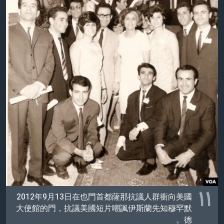
۱۱
2012年9月13日在也門首都薩那抗議人群衝向美國
大使館的門，抗議美國短片嘲諷伊斯蘭先知穆罕默
德。