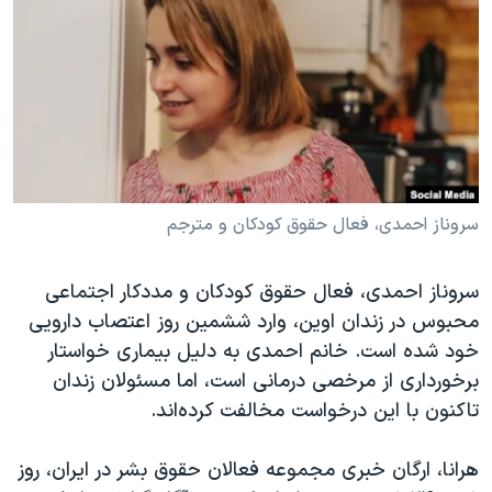
دنبال کنید
مستندها
فرهنگ و زندگی
حقوق شهروندی
انتخابات ریاست جمهوری آمریکا ۲۰۲۴
اقتصادی
حمله جمهوری اسلامی به اسرائیل
رمز مهسا
علم و فناوری
زبانهای مختلف
اسرائیل در جنگ
ورزش زنان در ایران
گالری عکس
اعتراضات زن، زندگی، آزادی
سروناز احمدی، فعال حقوق کودکان و مترجم
آرشیو پخش زنده
مجموعه مستندهای دادخواهی
سروناز احمدی، فعال حقوق کودکان و مددکار اجتماعی
تریبونال مردمی آبان ۹۸
محبوس در زندان اوین، وارد ششمین روز اعتصاب دارویی
دادگاه حمید نوری
خود شده است. خانم احمدی به دلیل بیماری خواستار
برخورداری از مرخصی درمانی است، اما مسئولان زندان
چهل سال گروگان‌گیری
تاکنون با این درخواست مخالفت کرده‌اند.
قانون شفافیت دارائی کادر رهبری ایران
اعتراضات مردمی آبان ۹۸
هرانا، ارگان خبری مجموعه فعالان حقوق بشر در ایران، روز