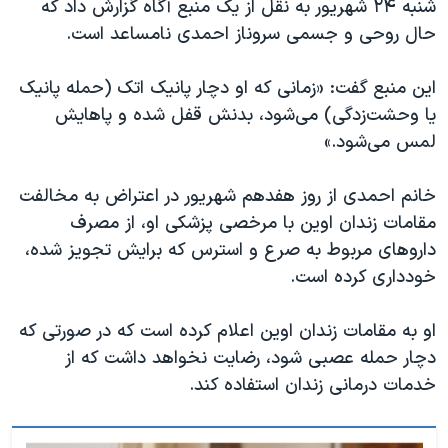
شنبه ۲۴ شهریور به نقل از یک منبع آگاه گزارش داد که
اسرائیل در جنگ
حال روحی و جسمی سروناز احمدی نامساعد است.
نرگس محمدی برنده جایزه نوبل صلح
همایش محافظه‌کاران آمریکا «سی‌پک»
این منبع گفت: «زمانی که او دچار پانیک اتک (حمله پانیک
یا وحشت‌زدگی) می‌شود، بدنش قفل شده و پاهایش
صفحه‌های ویژه
لمس می‌شود.»
سفر پرزیدنت ترامپ به چین
خانم احمدی از روز هفدهم شهریور در اعتراض به مخالفت
مقامات زندان اوین با مرخصی پزشکی او، از مصرف
داروهای مربوط به صرع و استرس که برایش تجویز شده،
خودداری کرده است.
او به مقامات زندان اوین اعلام کرده است که در صورتی که
دچار حمله عصبی شود، رضایت نخواهد داشت که از
خدمات درمانی‌ زندان استفاده کند.