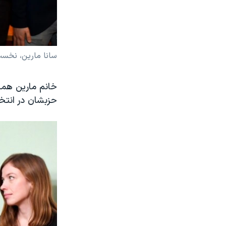
سانا مارین، نخست 
خانم مارین همچن
حزبشان در انتخ