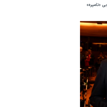
شهر جنوبی «تامپره»