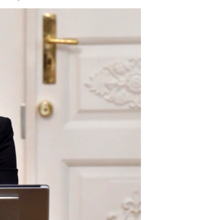
مستندها
فرهنگ و زندگی
حقوق شهروندی
انتخابات ریاست جمهوری آمریکا ۲۰۲۴
اقتصادی
حمله جمهوری اسلامی به اسرائیل
رمز مهسا
علم و فناوری
اسرائیل در جنگ
ورزش زنان در ایران
گالری عکس
اعتراضات زن، زندگی، آزادی
آرشیو پخش زنده
مجموعه مستندهای دادخواهی
تریبونال مردمی آبان ۹۸
دادگاه حمید نوری
چهل سال گروگان‌گیری
قانون شفافیت دارائی کادر رهبری ایران
اعتراضات مردمی آبان ۹۸
اسرائیل در جنگ