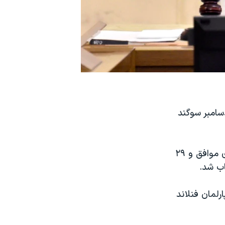
 دسامبر سوگند
با استعفای انتی رینه، خانم مارین که وزیر حمل و نقل این کشور بود با ۳۲ رأی موافق و ۲۹
ب شد.
لیبرال با گرایش چپ است از سال ۲۰۱۵ عضو پارلمان فنلاند