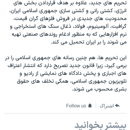
تحریم های جدید، علاوه بر هدف قراردادن بخش های
دنبال کنید
مستندها
فرهنگ و زندگی
انرژی، کشتی رانی و کشتی سازی جمهوری اسلامی ایران،
حقوق شهروندی
انتخابات ریاست جمهوری آمریکا ۲۰۲۴
محدودیت های جدیدی در فروش فلزهای گران قیمت،
گرافیت، آلومینیوم، فولاد، ذغال سنگ های استخراجی و
اقتصادی
حمله جمهوری اسلامی به اسرائیل
نرم افزارهایی که به منظور ادغام روندهای صنعتی تهیه
رمز مهسا
علم و فناوری
می شوند را بر ایران تحمیل می کند.
زبانهای مختلف
اسرائیل در جنگ
ورزش زنان در ایران
این تحریم ها، هم چنین رسانه های جمهوری اسلامی را در
گالری عکس
اعتراضات زن، زندگی، آزادی
برمی گیرد، زیرا قانون جدید تصریح دارد که انتشار اعتراف
آرشیو پخش زنده
مجموعه مستندهای دادخواهی
های اجباری و پخش دادگاه های نمایشی از رادیو و
تریبونال مردمی آبان ۹۸
تلویزیون جمهوری اسلامی، همگی تخلف های حقوق
بشری محسوب می شوند.
دادگاه حمید نوری
چهل سال گروگان‌گیری
اشتراک
Follow us
قانون شفافیت دارائی کادر رهبری ایران
اعتراضات مردمی آبان ۹۸
بیشتر بخوانید