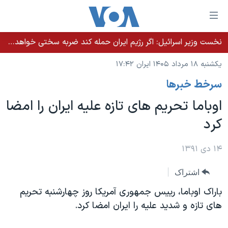
ینکهای
ابل
سترسی
نخست وزیر اسرائيل: اگر رژیم ایران حمله کند ضربه سختی خواهد خورد
خانه
هش
یکشنبه ۱۸ مرداد ۱۴۰۵ ایران ۱۷:۴۲
نسخه سبک وب‌سایت
ه
سرخط خبرها
حتوای
موضوع ها
صلی
اوباما تحریم های تازه علیه ایران را امضا
برنامه های تلویزیونی
ایران
هش
کرد
جدول برنامه ها
ه
آمریکا
فحه
صفحه‌های ویژه
جهان
۱۴ دی ۱۳۹۱
صلی
فرکانس‌های صدای آمریکا
ورزشی
جام جهانی ۲۰۲۶
هش
اشتراک
پخش رادیویی
ه
گزیده‌ها
عملیات خشم حماسی
باراک اوباما، رییس جمهوری آمریکا روز چهارشنبه تحریم
ستجو
۲۵۰سالگی آمریکا
ویژه برنامه‌ها
های تازه و شدید علیه را ایران امضا کرد.
یادگیری زبان انگلیسی
ویدیوها
بایگانی برنامه‌های تلویزیونی