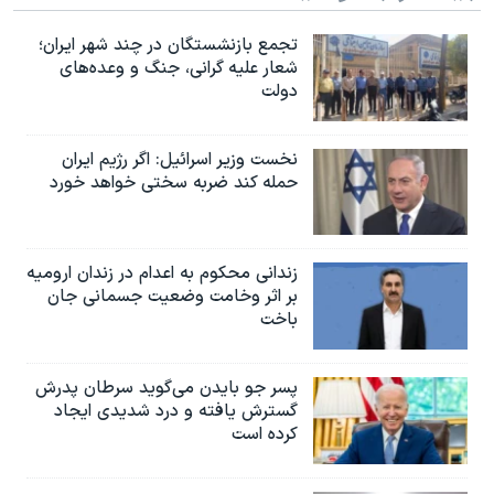
اسرائیل در جنگ
تجمع بازنشستگان در چند شهر ایران؛
نرگس محمدی برنده جایزه نوبل صلح
شعار علیه گرانی، جنگ و وعده‌های
همایش محافظه‌کاران آمریکا «سی‌پک»
دولت
صفحه‌های ویژه
نخست وزیر اسرائيل: اگر رژیم ایران
سفر پرزیدنت ترامپ به چین
حمله کند ضربه سختی خواهد خورد
زندانی محکوم به اعدام در زندان ارومیه
بر اثر وخامت وضعیت جسمانی جان
باخت
پسر جو بایدن می‌گوید سرطان پدرش
گسترش یافته و درد شدیدی ایجاد
کرده است