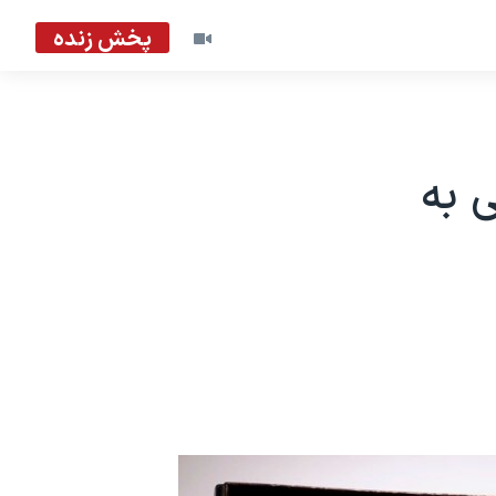
پخش زنده
ی به