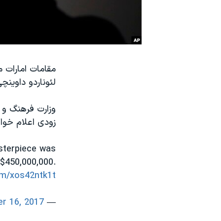
نرگس محمدی برنده جایزه نوبل صلح
همایش محافظه‌کاران آمریکا «سی‌پک»
صفحه‌های ویژه
سفر پرزیدنت ترامپ به چین
مقامات امارات م
لئوناردو داوین
وزارت فرهنگ و ت
زودی اعلام خوا
sterpiece was
 $450,000,000.
com/xos42ntk1t
r 16, 2017
— Charles V Payne (@cvpayne)