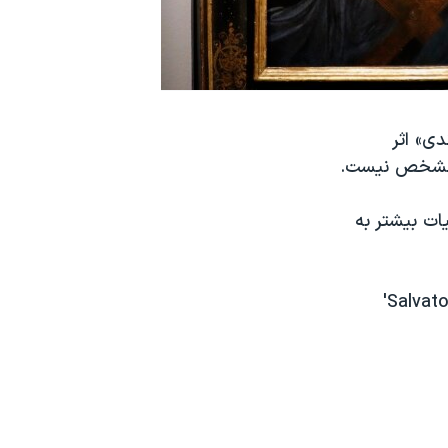
دی» اثر
یش مشخص نیست.
یات بیشتر به
'Salvat