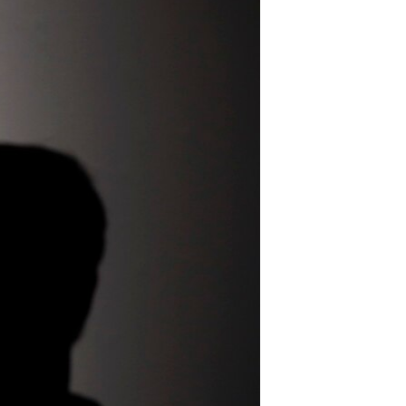
مستندها
فرهنگ و زندگی
حقوق شهروندی
انتخابات ریاست جمهوری آمریکا ۲۰۲۴
اقتصادی
حمله جمهوری اسلامی به اسرائیل
رمز مهسا
علم و فناوری
اسرائیل در جنگ
ورزش زنان در ایران
گالری عکس
اعتراضات زن، زندگی، آزادی
آرشیو پخش زنده
مجموعه مستندهای دادخواهی
تریبونال مردمی آبان ۹۸
دادگاه حمید نوری
چهل سال گروگان‌گیری
قانون شفافیت دارائی کادر رهبری ایران
اعتراضات مردمی آبان ۹۸
اسرائیل در جنگ