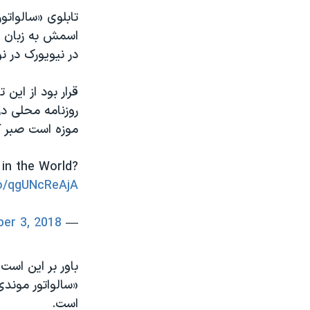
تابلوی «سالوات
در نیویورک در 
موزه است صبر کن
 in the World?
co/qgUNcReAjA
er 3, 2018
— Al Bawaba News (@AlBawabaEnglish)
باور بر این اس
«سالواتور موند
است.