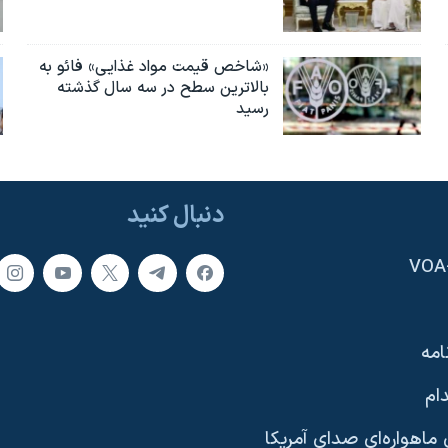
«شاخص قیمت مواد غذایی» فائو به
بالاترین سطح در سه سال گذشته
رسید
دنبال کنید
امه
ام
ماهواره‌ای صدای آمریکا