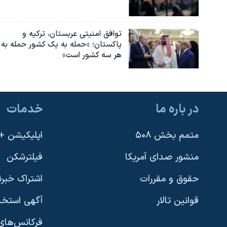
توافق امنیتی عربستان، ترکیه و
پاکستان؛ «حمله به یک کشور حمله به
هر سه کشور است»
در باره ما
خدمات
متمم بخش ۵۰۸
اپلیکیشن +VOA
منشور صدای آمریکا
فیلترشکن
حقوق و مقررات
اشتراک خبرن
قوانین تالار
آگهی استخد
فرکانس‌های 