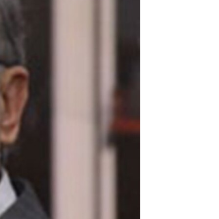
مستندها
فرهنگ و زندگی
حقوق شهروندی
انتخابات ریاست جمهوری آمریکا ۲۰۲۴
اقتصادی
حمله جمهوری اسلامی به اسرائیل
رمز مهسا
علم و فناوری
اسرائیل در جنگ
ورزش زنان در ایران
گالری عکس
اعتراضات زن، زندگی، آزادی
آرشیو پخش زنده
مجموعه مستندهای دادخواهی
تریبونال مردمی آبان ۹۸
دادگاه حمید نوری
چهل سال گروگان‌گیری
قانون شفافیت دارائی کادر رهبری ایران
اعتراضات مردمی آبان ۹۸
اسرائیل در جنگ