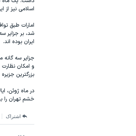
داشت‫.‬ یک
اسلامی نیز از ای‫‬
ایران بوده اند‫.‬
‎جزایر سه گانه
بزرگترین جزیر‫‬
خشم تهران را ‫‬
اشتراک