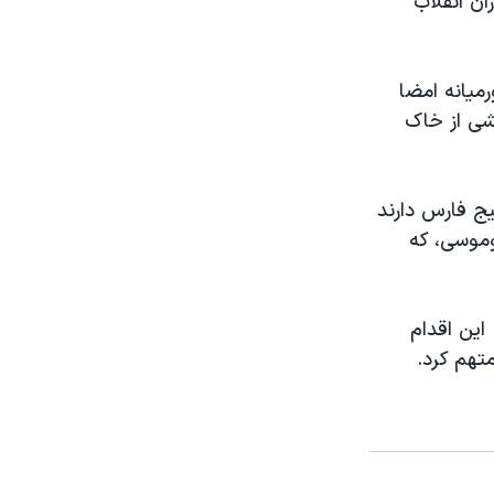
ران انقلاب
ه خاورمیانه امضا
ر همیشه بخشی از خاک
یج فارس دارند
س را مهیا می سازند. ایران در ابوموسی، که
‎در ماه ژوئن، ایالات متحده آمریکا از ادعای مالکیت امارات بر جزایر حمایت کرد‫.‬ این اقدام
تهم کرد.