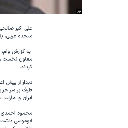
نرگس محمدی برنده جایزه نوبل صلح
همایش محافظه‌کاران آمریکا «سی‌پک»
علی اکبر صالحی،
صفحه‌های ویژه
متحده عربی، ب‫‬
سفر پرزیدنت ترامپ به چین
‎ به گزارش وام،
معاون نخست وزی
کردند‫.‬
‎دیدار از پیش ا
طرف بر سر جزای
ایران و امارات ا‫‬
‎محمود احمدی ن