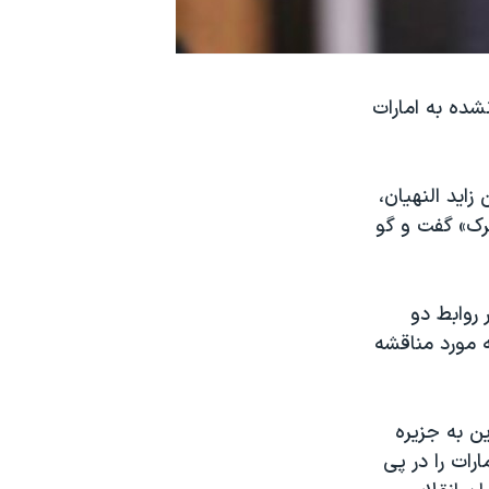
شده به امارات
زاید النهیان،
رک» گفت و گو
 روابط دو
 مورد مناقشه
ن به جزیره
ین اظهارات واکنش امارات را در پی