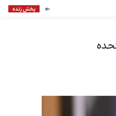
پخش زنده
تحده