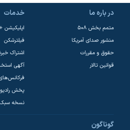
در باره ما
خدمات
متمم بخش ۵۰۸
اپلیکیشن +VOA
منشور صدای آمریکا
فیلترشکن
حقوق و مقررات
اشتراک خبرن
قوانین تالار
آگهی استخد
فرکانس‌های 
پخش رادیو
یادگیری زبان انگلیسی
نسخه سبک 
دنبال کنید
گوناگون