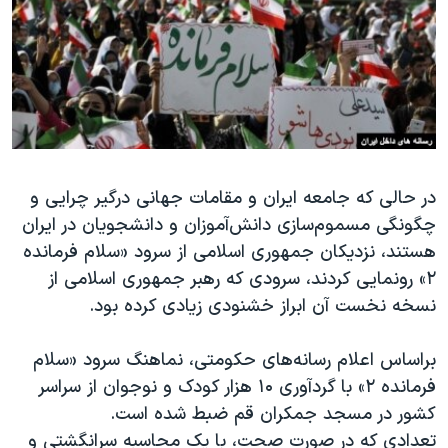
دنبال کنید
مستندها
فرهنگ و زندگی
حقوق شهروندی
انتخابات ریاست جمهوری آمریکا ۲۰۲۴
اقتصادی
حمله جمهوری اسلامی به اسرائیل
رمز مهسا
علم و فناوری
زبانهای مختلف
اسرائیل در جنگ
ورزش زنان در ایران
در حالی که جامعه ایران و مقامات جهانی درگیر چرایی و
گالری عکس
اعتراضات زن، زندگی، آزادی
چگونگی مسموم‌سازی دانش‌آموزان و دانشجویان در ایران
آرشیو پخش زنده
مجموعه مستندهای دادخواهی
هستند،‌ نزدیکان جمهوری اسلامی از سرود «سلام فرمانده
تریبونال مردمی آبان ۹۸
۲» رونمایی کردند، سرودی که رهبر جمهوری اسلامی از
نسخه نخست آن ابراز خشنودی زیادی کرده بود.
دادگاه حمید نوری
چهل سال گروگان‌گیری
براساس اعلام رسانه‌های حکومتی،‌ نماهنگ سرود «سلام
قانون شفافیت دارائی کادر رهبری ایران
فرمانده ۲» با گردآوری ۱۰ هزار کودک و نوجوان از سراسر
کشور در مسجد جمکران قم ضبط شده است.
اعتراضات مردمی آبان ۹۸
تعدادی که در صورت صحت،‌ با یک محاسبه سرانگشتی و