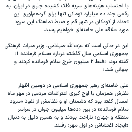
اسرائیل در جنگ
با احتساب هزینه‌های سربه فلک کشیده جاری در ایران،‌ به
نرگس محمدی برنده جایزه نوبل صلح
رقمی چند ده میلیارد تومانی تنها برای گردهم‌آوری این
تعداد از کودکان در شهر قم و ضبط نماهنگ این سرود
همایش محافظه‌کاران آمریکا «سی‌پک»
مورد علاقه علی خامنه‌ای خواهیم رسید.
صفحه‌های ویژه
سفر پرزیدنت ترامپ به چین
این در حالی است که عزت‌الله ضرغامی، وزیر میراث‌ فرهنگی
جمهوری اسلامی سال گذشته درباره «سلام فرمانده ۱»
گفته بود: «فقط ۲ میلیون خرج سلام فرمانده کردند و
جهانی شد.»
علی خامنه‌ای رهبر جمهوری اسلامی در دومین اظهار
نظرش همزمان با اوج گیری اعتراضات مردمی در مهر ماه
امسال گفته بود که دشمنان او و نظامش از نفوذ «سرود
سلام فرمانده» در بین «ده‌ها میلیون جوان در سراسر
منطقه و جهان» ناراحت بودند و به همین دلیل به دنبال
«ایجاد اغتشاش در اول مهر» رفتند.