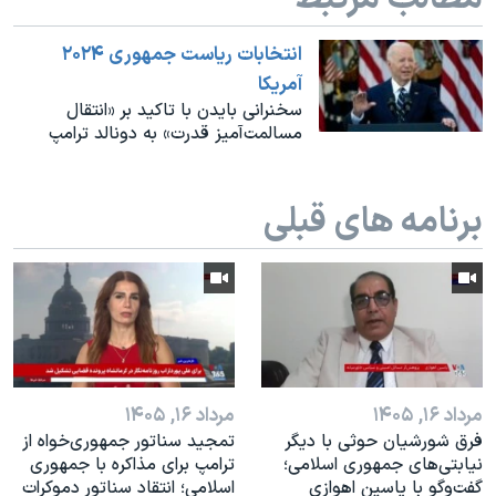
اسرائیل در جنگ
نرگس محمدی برنده جایزه نوبل صلح
انتخابات ریاست جمهوری ۲۰۲۴
آمریکا
همایش محافظه‌کاران آمریکا «سی‌پک»
سخنرانی بایدن با تاکید بر «انتقال
صفحه‌های ویژه
مسالمت‌آمیز قدرت» به دونالد ترامپ
سفر پرزیدنت ترامپ به چین
برنامه های قبلی
مرداد ۱۶, ۱۴۰۵
مرداد ۱۶, ۱۴۰۵
فرق شورشیان حوثی با دیگر
تمجید سناتور جمهوری‌خواه از
نیابتی‌های جمهوری اسلامی؛
ترامپ برای مذاکره با جمهوری
گفت‌وگو با یاسین اهوازی
اسلامی؛ انتقاد سناتور دموکرات