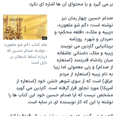
اسرائیل در جنگ
بر می گیرد و یا محتوای آن ها اشاره ای نکرد.
نرگس محمدی برنده جایزه نوبل صلح
صدام حسین چهار رمان نیز
همایش محافظه‌کاران آمریکا «سی‌پک»
نوشته است: «گم شو ملعون»،
صفحه‌های ویژه
«زبیبه و ملک»، «قلعه محکم» و
«مردان و شهر». روزنامه
سفر پرزیدنت ترامپ به چین
جلد کتاب «گم شو ملعون»
بریتانیایی گاردین می نویسد
، نوشته صدام حسین که
زبیبه و ملک، داستانی عاشقانه
درباره تسلط شیطان بر
میان پادشاه قدرتمند (استعاره
بابل است.
از صدام) و زنی معمولی اما زیبا
به نام زبیبه (استعاره از مردم
عراق) است که از سوی شوهر خشن خود (استعاره از
آمریکا) مورد تجاوز قرار گرفته است. گاردین می گوید
مشخص نیست که آیا صدام حسین خود این کتاب ها را
نوشته یا این که کار نویسنده ای در سایه است.