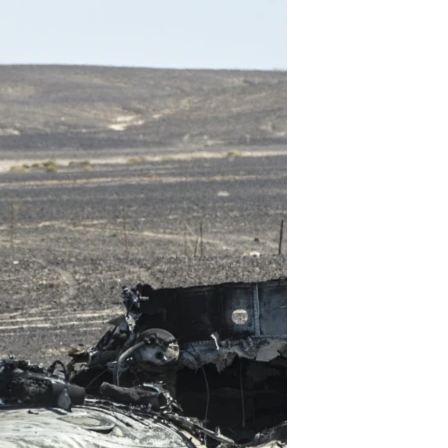
مستندها
فرهنگ و زندگی
حقوق شهروندی
انتخابات ریاست جمهوری آمریکا ۲۰۲۴
اقتصادی
حمله جمهوری اسلامی به اسرائیل
رمز مهسا
علم و فناوری
اسرائیل در جنگ
ورزش زنان در ایران
گالری عکس
اعتراضات زن، زندگی، آزادی
آرشیو پخش زنده
مجموعه مستندهای دادخواهی
تریبونال مردمی آبان ۹۸
دادگاه حمید نوری
چهل سال گروگان‌گیری
قانون شفافیت دارائی کادر رهبری ایران
اعتراضات مردمی آبان ۹۸
اسرائیل در جنگ