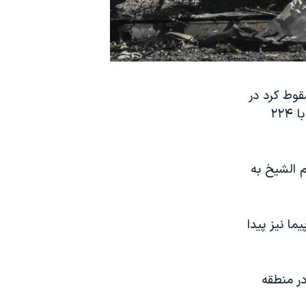
قوط کرد در
هوا "از هم پاشیده" و از صفحه رادار ناپدید شد. هواپیمای مسافربری متروجت با ۲۲۴
 الشیخ به
اه هواپیما نیز پیدا
وروشنکو بازرس روسی در مصر گفت قطعات هواپیمای ایرباس A۳۲۱ در منطقه