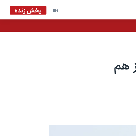
پخش زنده
ز هم