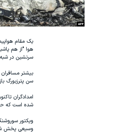
نرگس محمدی برنده جایزه نوبل صلح
همایش محافظه‌کاران آمریکا «سی‌پک»
صفحه‌های ویژه
سفر پرزیدنت ترامپ به چین
یک مقام هواپیم
سرنشین در شبه 
بیشتر مسافران 
سن پترزبورگ باز
شده است که حاو
وسیعی پخش شد