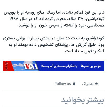
اسرائیل در جنگ
نرگس محمدی برنده جایزه نوبل صلح
نام این فرد اعلام نشده، اما رسانه های روسیه او را بوریس
کوندراشین، ۳۷ ساله، معرفی کرده اند که در سال ۱۹۹۸
همایش محافظه‌کاران آمریکا «سی‌پک»
همکلاسی خود را کشته و سپس خون او را نوشید.
صفحه‌های ویژه
سفر پرزیدنت ترامپ به چین
کوندراشین به مدت ده سال در بخش بیماران روانی بستری
بود. طبق گزارش ها، پزشکان تشخیص داده بودند او به
اسکیزوفرنی مبتلا است.
اشتراک
Follow us
بیشتر بخوانید