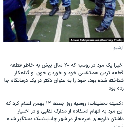
دنبال کنید
مستندها
فرهنگ و زندگی
حقوق شهروندی
انتخابات ریاست جمهوری آمریکا ۲۰۲۴
اقتصادی
حمله جمهوری اسلامی به اسرائیل
رمز مهسا
علم و فناوری
زبانهای مختلف
اسرائیل در جنگ
ورزش زنان در ایران
آرشیو
گالری عکس
اعتراضات زن، زندگی، آزادی
اخیرا یک مرد در روسیه که ۲۰ سال پیش به خاطر قطعه
آرشیو پخش زنده
مجموعه مستندهای دادخواهی
قطعه کردن همکلاسی خود و خوردن خون او گناهکار
تریبونال مردمی آبان ۹۸
شناخته شده بود، خود را به عنوان دکتر در یک درمانگاه جا
زده بود.
دادگاه حمید نوری
چهل سال گروگان‌گیری
«کمیته تحقیقات» روسیه روز جمعه ۱۲ بهمن اعلام کرد که
قانون شفافیت دارائی کادر رهبری ایران
این مرد به اتهام استفاده از مدارک تقلبی و در اختیار
داشتن داروهای غیرمجاز در شهر چلیابینسک دستگیر شده
اعتراضات مردمی آبان ۹۸
است.