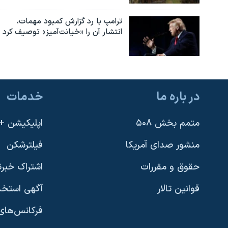
نرگس محمدی برنده جایزه نوبل صلح
ترامپ با رد گزارش کمبود مهمات،
همایش محافظه‌کاران آمریکا «سی‌پک»
انتشار آن را «خیانت‌آمیز» توصیف کرد
صفحه‌های ویژه
سفر پرزیدنت ترامپ به چین
در باره ما
خدمات
متمم بخش ۵۰۸
اپلیکیشن +VOA
منشور صدای آمریکا
فیلترشکن
حقوق و مقررات
اشتراک خبرن
قوانین تالار
آگهی استخد
فرکانس‌های 