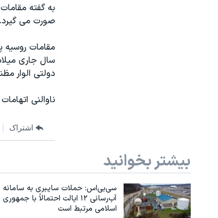
مستندها
فرهنگ و زندگی
به گفته مقامات
صورت می گیرد.
حقوق شهروندی
انتخابات ریاست جمهوری آمریکا ۲۰۲۴
اقتصادی
حمله جمهوری اسلامی به اسرائیل
مقامات روسیه پی
رمز مهسا
علم و فناوری
دولتی الوار مظ
اسرائیل در جنگ
ورزش زنان در ایران
گالری عکس
اعتراضات زن، زندگی، آزادی
ناوالنی اتهامات
آرشیو پخش زنده
مجموعه مستندهای دادخواهی
تریبونال مردمی آبان ۹۸
اشتراک
دادگاه حمید نوری
بیشتر بخوانید
چهل سال گروگان‌گیری
قانون شفافیت دارائی کادر رهبری ایران
سی‌بی‌اس: حملات سایبری به سامانه
اعتراضات مردمی آبان ۹۸
آب‌رسانی ۱۲ ایالت احتمالاً با جمهوری
اسلامی مرتبط است
اسرائیل در جنگ