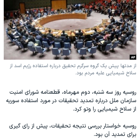
دنبال کنید
مستندها
فرهنگ و زندگی
حقوق شهروندی
انتخابات ریاست جمهوری آمریکا ۲۰۲۴
اقتصادی
حمله جمهوری اسلامی به اسرائیل
رمز مهسا
علم و فناوری
زبانهای مختلف
اسرائیل در جنگ
ورزش زنان در ایران
گالری عکس
اعتراضات زن، زندگی، آزادی
از مدتها پیش یک گروه سرگرم تحقیق درباره استفاده رژیم اسد از
سلاح شیمیایی علیه مردم بود.
آرشیو پخش زنده
مجموعه مستندهای دادخواهی
تریبونال مردمی آبان ۹۸
روسیه روز سه شنبه، دوم مهرماه، قطعنامه شورای امنیت
دادگاه حمید نوری
سازمان ملل درباره تمدید تحقیقات در مورد استفاده سوریه
چهل سال گروگان‌گیری
از سلاح شیمیایی را وتو کرد.
قانون شفافیت دارائی کادر رهبری ایران
روسیه خواستار بررسی نتیجه تحقیقات، پیش از رای گیری
اعتراضات مردمی آبان ۹۸
برای تمدید آن بود.