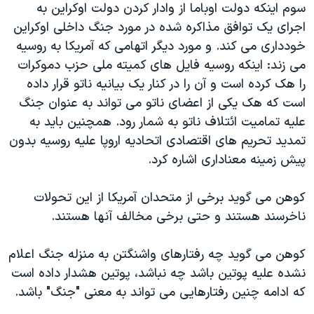
اسرائیل در جنگ
سوم اینکه دولت اوباما از وادار کردن دولت اوکراین به
اجرای یک توافق مذاکره شده در مورد جنگ داخلی اوکراین
نرگس محمدی برنده جایزه نوبل صلح
خودداری می کند. و مورد دیگر اتهامی که آمریکا به روسیه
همایش محافظه‌کاران آمریکا «سی‌پک»
می زند: اینکه روسیه فایل های کمیته ملی حزب دموکرات
صفحه‌های ویژه
را هک کرده است و آن را در کنار یک بیانیه ناتو قرار داده
است که هک یکی از اعضای ناتو می تواند به عنوان جنگ
سفر پرزیدنت ترامپ به چین
علیه تمامیت ائتلاف ناتو به شمار رود. همچنین باید به
تمدید تحریم های اقتصادی اتحادیه اروپا علیه روسیه بدون
پیش زمینه معناداری اشاره کرد.
کوهن می گوید برخی از متحدان آمریکا از این تحولات
ناخرسند هستند و حتی برخی مخالف آنها هستند.
کوهن می گوید چه رفتارهای واشنگتن به منزله جنگ اعلام
نشده علیه پوتین باشد چه نباشد، پوتین هشدار داده است
که ادامه چنین رفتارهایی می تواند به معنی "جنگ" باشد.