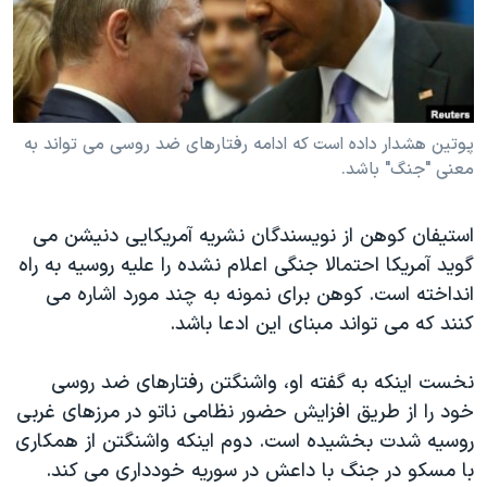
دنبال کنید
مستندها
فرهنگ و زندگی
حقوق شهروندی
انتخابات ریاست جمهوری آمریکا ۲۰۲۴
اقتصادی
حمله جمهوری اسلامی به اسرائیل
رمز مهسا
علم و فناوری
پوتین هشدار داده است که ادامه رفتارهای ضد روسی می تواند به
زبانهای مختلف
معنی "جنگ" باشد.
اسرائیل در جنگ
ورزش زنان در ایران
گالری عکس
اعتراضات زن، زندگی، آزادی
استیفان کوهن از نویسندگان نشریه آمریکایی دنیشن می
آرشیو پخش زنده
مجموعه مستندهای دادخواهی
گوید آمریکا احتمالا جنگی اعلام نشده را علیه روسیه به راه
انداخته است. کوهن برای نمونه به چند مورد اشاره می
تریبونال مردمی آبان ۹۸
کنند که می تواند مبنای این ادعا باشد.
دادگاه حمید نوری
چهل سال گروگان‌گیری
نخست اینکه به گفته او، واشنگتن رفتارهای ضد روسی
خود را از طریق افزایش حضور نظامی ناتو در مرزهای غربی
قانون شفافیت دارائی کادر رهبری ایران
روسیه شدت بخشیده است. دوم اینکه واشنگتن از همکاری
اعتراضات مردمی آبان ۹۸
با مسکو در جنگ با داعش در سوریه خودداری می کند.