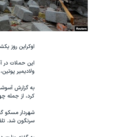
نرگس محمدی برنده جایزه نوبل صلح
همایش محافظه‌کاران آمریکا «سی‌پک»
صفحه‌های ویژه
سفر پرزیدنت ترامپ به چین
اوکراین روز یکش
این حملات در آخ
ولادیمیر پوتین
کرد، از جمله چ
شهردار مسکو گف
سرنگون شد. تلف