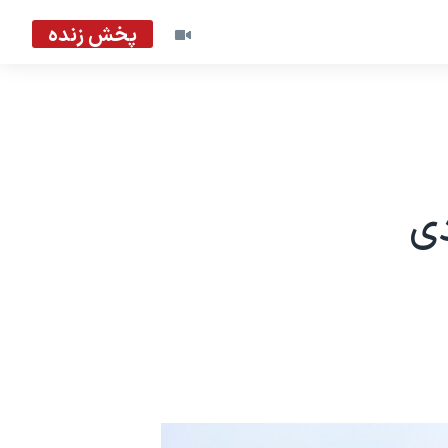
پخش زنده
دی