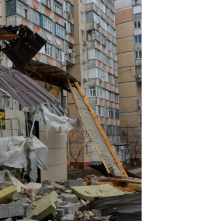
مستندها
فرهنگ و زندگی
حقوق شهروندی
انتخابات ریاست جمهوری آمریکا ۲۰۲۴
اقتصادی
حمله جمهوری اسلامی به اسرائیل
رمز مهسا
علم و فناوری
اسرائیل در جنگ
ورزش زنان در ایران
گالری عکس
اعتراضات زن، زندگی، آزادی
آرشیو پخش زنده
مجموعه مستندهای دادخواهی
تریبونال مردمی آبان ۹۸
دادگاه حمید نوری
چهل سال گروگان‌گیری
قانون شفافیت دارائی کادر رهبری ایران
اعتراضات مردمی آبان ۹۸
اسرائیل در جنگ