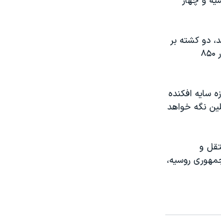
سیه و چهار
 موشکی اوکراین به غرب روسیه در روز شنبه ۲۶ اسفند، دو کشته بر
جای گذاشت. یک حمله پهپادی جداگانه نیز، پالایشگاه نفت در منطقه سامارا در ۸۵۰
ه سایه افکنده
لین نگه خواهد
تقل و
ولادیمیر پوتین ۷۱ ساله، رئیس جمهوری روسیه،