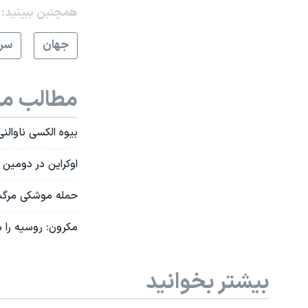
همچنبن ببینید:
جهان
سرخ
مطالب مر
بیوه الکسی ناوالن
اوکراین در دومین 
حمله موشکی مرگبار روسیه به اودسا ۰
مکرون: روسیه را م
بیشتر بخوانید