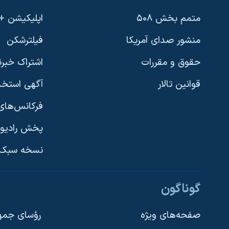
متمم بخش ۵۰۸
اپلیکیشن +VOA
منشور صدای آمریکا
فیلترشکن
حقوق و مقررات
اشتراک خبرن
قوانین تالار
آگهی استخد
فرکانس‌های 
پخش رادیو
یادگیری زبان انگلیسی
نسخه سبک 
دنبال کنید
گوناگون
صفحه‌های ویژه
رؤسای جمهو