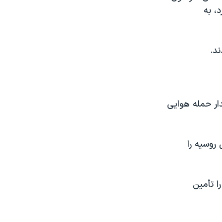
، به
د.
ار حمله هوایی
ور ۴۹ پهپاد از ۷۱ پهپاد ارتش روسیه را
ا تأمین