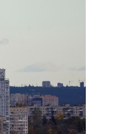
مستندها
فرهنگ و زندگی
حقوق شهروندی
انتخابات ریاست جمهوری آمریکا ۲۰۲۴
اقتصادی
حمله جمهوری اسلامی به اسرائیل
رمز مهسا
علم و فناوری
اسرائیل در جنگ
ورزش زنان در ایران
گالری عکس
اعتراضات زن، زندگی، آزادی
آرشیو پخش زنده
مجموعه مستندهای دادخواهی
تریبونال مردمی آبان ۹۸
دادگاه حمید نوری
چهل سال گروگان‌گیری
قانون شفافیت دارائی کادر رهبری ایران
اعتراضات مردمی آبان ۹۸
اسرائیل در جنگ