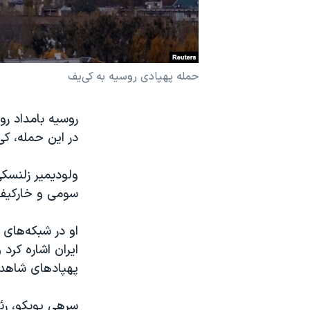
نرگس محمدی برنده جایزه نوبل صلح
همایش محافظه‌کاران آمریکا «سی‌پک»
صفحه‌های ویژه
حمله پهپادی روسیه به کی‌یف
سفر پرزیدنت ترامپ به چین
در این حمله، ک
ولودیمیر زلنسک
سومی و خارکیف
او در شبکه‌های
ایران اشاره کرد
پهپادهای شاهد ر
سرهی پوپکو، رئی