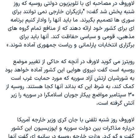
اسرائیل در جنگ
لاوروف در مصاحبه ای با تلویزیون دولتی روسیه که روز
شنبه پخش شد گفت: "بازیگران خارجی نمی توانند برای
نرگس محمدی برنده جایزه نوبل صلح
سوری ها تصمیم بگیرند. ما باید آنها را وادار کنیم برنامه
همایش محافظه‌کاران آمریکا «سی‌پک»
ای برای کشور خود ارائه دهند که از منافع تمام گروه های
صفحه‌های ویژه
مذهبی، قومی و سیاسی حفاظت کند. آنها باید برای
برگزاری انتخابات پارلمانی و ریاست جمهوری آماده شوند.»
سفر پرزیدنت ترامپ به چین
رویترز می گوید لاورف در آنچه که حاکی از تغییر موضع
روسیه است گفت نیروی هوایی این کشور آماده خواهد بود
به شورشیان ارتش آزاد سوریه که مورد حمایت غرب است
کمک کند، به شرط این که بداند آنها کجا هستند. روسیه از
۳۰ سپتامبر مواضع پیکار جویان اسلامگرا در سوریه را زیر
آتش گرفته است،
لاوروف روز شنبه تلفنی با جان کری وزیر خارجه آمریکا
درباره مذاکرات بین دولت سوریه و اپوزیسیون این کشور
گفت و گو کرد. وزارت خارجه روسیه در بیانیه ای گفت آنها