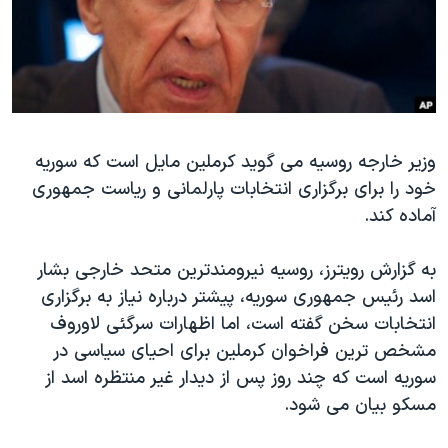
دنبال کنید
مستندها
فرهنگ و زندگی
حقوق شهروندی
انتخابات ریاست جمهوری آمریکا ۲۰۲۴
اقتصادی
حمله جمهوری اسلامی به اسرائیل
رمز مهسا
علم و فناوری
زبانهای مختلف
وزیر خارجه روسیه می گوید کرملین مایل است که سوریه
اسرائیل در جنگ
ورزش زنان در ایران
خود را برای برگزاری انتخابات پارلمانی و ریاست جمهوری
گالری عکس
اعتراضات زن، زندگی، آزادی
آماده کند.
آرشیو پخش زنده
مجموعه مستندهای دادخواهی
به گزارش رویترز، روسیه نیرومندترین متحد خارجی بشار
تریبونال مردمی آبان ۹۸
اسد رئیس جمهوری سوریه، پیشتر درباره نیاز به برگزاری
دادگاه حمید نوری
انتخابات سخن گفته است، اما اظهارات سرگئی لاوروف
چهل سال گروگان‌گیری
مشخص ترین فراخوان کرملین برای احیای سیاسی در
سوریه است که چند روز پس از دیدار غیر منتظره اسد از
قانون شفافیت دارائی کادر رهبری ایران
مسکو بیان می شود.
اعتراضات مردمی آبان ۹۸