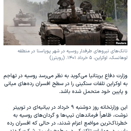
دنبال کنید
مستندها
فرهنگ و زندگی
حقوق شهروندی
انتخابات ریاست جمهوری آمریکا ۲۰۲۴
اقتصادی
حمله جمهوری اسلامی به اسرائیل
رمز مهسا
علم و فناوری
زبانهای مختلف
اسرائیل در جنگ
ورزش زنان در ایران
تانک‌های نیروهای طرفدار روسیه در شهر پوپاسنا در منطقه
لوهانسک، اوکراین، ۵ خرداد ۱۴۰۱. (رویترز)
گالری عکس
اعتراضات زن، زندگی، آزادی
آرشیو پخش زنده
مجموعه مستندهای دادخواهی
وزارت دفاع بریتانیا می‌گوید به نظر می‌رسد روسیه در تهاجم
تریبونال مردمی آبان ۹۸
به اوکراین تلفات سنگینی را در سطح افسران رده‌های میانی
دادگاه حمید نوری
و پایین خود متحمل شده باشد.
چهل سال گروگان‌گیری
این وزارتخانه روز دوشنبه ۹ خرداد در بیانیه‌ای در توییتر
قانون شفافیت دارائی کادر رهبری ایران
نوشت، ظاهراً فرماندهان تیپ‌ها و گردان‌های روسیه به
اعتراضات مردمی آبان ۹۸
خطرناک‌ترین مواضع اعزام شدند، در حالی که افسران رده