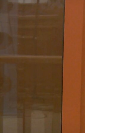
مستندها
فرهنگ و زندگی
حقوق شهروندی
انتخابات ریاست جمهوری آمریکا ۲۰۲۴
اقتصادی
حمله جمهوری اسلامی به اسرائیل
رمز مهسا
علم و فناوری
اسرائیل در جنگ
ورزش زنان در ایران
گالری عکس
اعتراضات زن، زندگی، آزادی
آرشیو پخش زنده
مجموعه مستندهای دادخواهی
تریبونال مردمی آبان ۹۸
دادگاه حمید نوری
چهل سال گروگان‌گیری
قانون شفافیت دارائی کادر رهبری ایران
اعتراضات مردمی آبان ۹۸
اسرائیل در جنگ