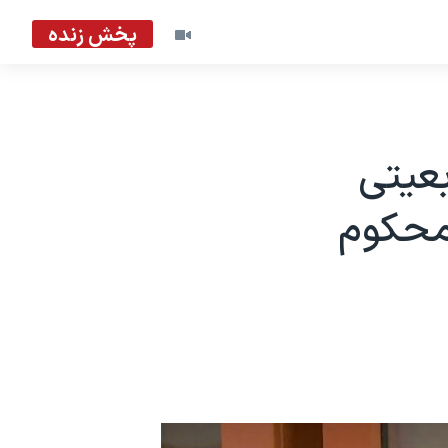
پخش زنده
عیتی
ل زندان محکوم