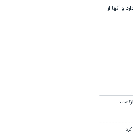
د و آنها از
ازگشتند
کرد