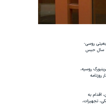
 کسنیا کارلینا، شهروند ٣٣ ساله دوتابعیتی روسی-
آمریکایی، را به اتهام اهدای پول به یک موسسه خیریه حمایت از اوکراین به ١٢ سال حبس
ینبورگ روسیه،
 روزنامه
، اقدام به
کی، تجهیزات،