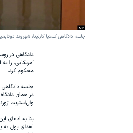
نرگس محمدی برنده جایزه نوبل صلح
همایش محافظه‌کاران آمریکا «سی‌پک»
صفحه‌های ویژه
جلسه دادگاهی کسنیا کارلینا، شهروند دوتابعی
سفر پرزیدنت ترامپ به چین
محکوم کرد.
جلسه دادگاهی غ
در همان دادگاه 
وال‌استریت ژورن
بنا به ادعای این
اهدای پول به یک