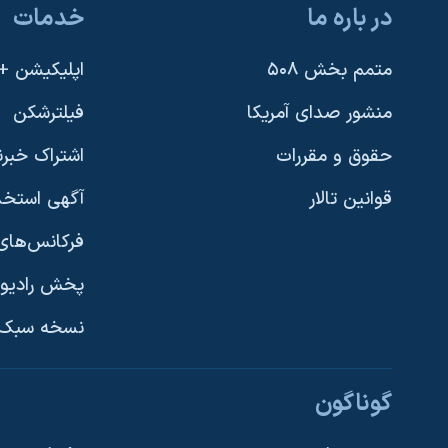
در باره ما
خدمات
متمم بخش ۵۰۸
اپلیکیشن +VOA
منشور صدای آمریکا
فیلترشکن
حقوق و مقررات
اشتراک خبرن
قوانین تالار
آگهی استخد
فرکانس‌های 
پخش رادیو
یادگیری زبان انگلیسی
نسخه سبک 
دنبال کنید
گوناگون