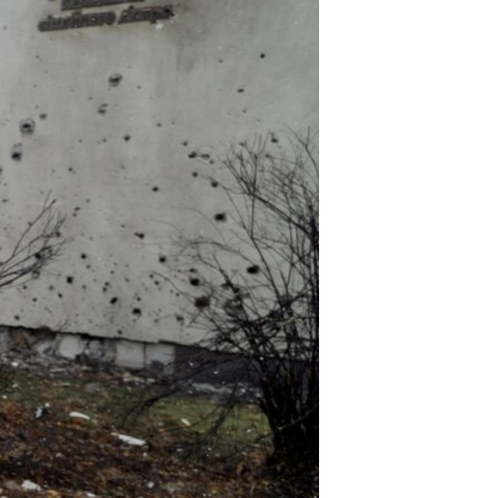
مستندها
فرهنگ و زندگی
حقوق شهروندی
انتخابات ریاست جمهوری آمریکا ۲۰۲۴
اقتصادی
حمله جمهوری اسلامی به اسرائیل
رمز مهسا
علم و فناوری
اسرائیل در جنگ
ورزش زنان در ایران
گالری عکس
اعتراضات زن، زندگی، آزادی
آرشیو پخش زنده
مجموعه مستندهای دادخواهی
تریبونال مردمی آبان ۹۸
دادگاه حمید نوری
چهل سال گروگان‌گیری
قانون شفافیت دارائی کادر رهبری ایران
اعتراضات مردمی آبان ۹۸
اسرائیل در جنگ