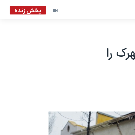
پخش زنده
رک را