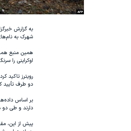
نرگس محمدی برنده جایزه نوبل صلح
همایش محافظه‌کاران آمریکا «سی‌پک»
به گزارش خبرگزا
صفحه‌های ویژه
شهرک به نام‌های
سفر پرزیدنت ترامپ به چین
اوکراینی را سرن
رویترز تاکید کر
دو طرف تأیید کن
دارند و طی دو ماه گذشته با
پیش از این، مقا