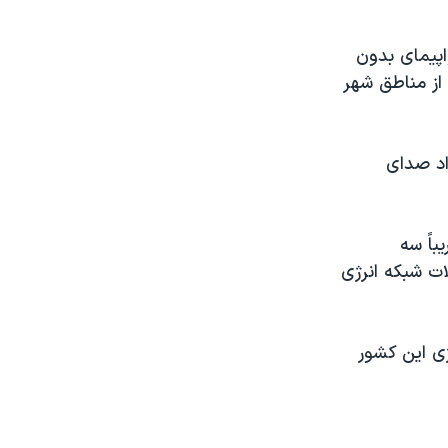
و»، یک مقام نظامی، پدافند هوایی اوکراین «حدود ۱۲ هواپیمای بدون
 از مناطق شهر
اد صدای
باً سه
ت شبکه انرژی
ژی این کشور