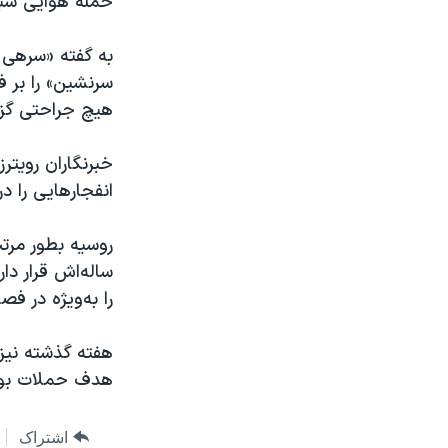
حمله هوایی شبا
سرنشین» را بر ف
هیچ جراحتی گز
خبرنگاران رویتر
انفجارهایی را د
روسیه بطور مرتب
ساله‌اش قرار د
را به‌ویژه در ف
هفته گذشته نیز 
هدف حملات بود
اشتراک