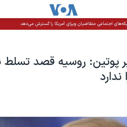
دازی نیروهای امنیتی در دشتیاری؛ روایت‌های متفاوت از جزئیات حادث
ر پوتین: روسیه قصد تسلط ب
ندارد