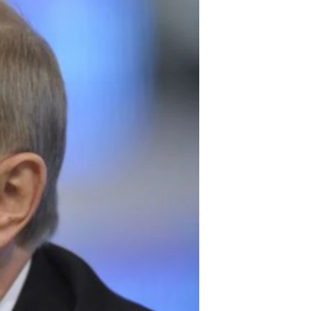
مستندها
فرهنگ و زندگی
حقوق شهروندی
انتخابات ریاست جمهوری آمریکا ۲۰۲۴
اقتصادی
حمله جمهوری اسلامی به اسرائیل
رمز مهسا
علم و فناوری
اسرائیل در جنگ
ورزش زنان در ایران
گالری عکس
اعتراضات زن، زندگی، آزادی
آرشیو پخش زنده
مجموعه مستندهای دادخواهی
تریبونال مردمی آبان ۹۸
دادگاه حمید نوری
چهل سال گروگان‌گیری
قانون شفافیت دارائی کادر رهبری ایران
اعتراضات مردمی آبان ۹۸
اسرائیل در جنگ