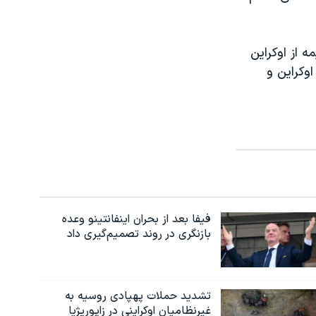
ه از اوکراین
وکراین و
فیفا بعد از بحران اینفانتینو وعده
بازنگری در روند تصمیم‌گیری داد
تشدید حملات پهپادی روسیه به
غیرنظامیان اوکراینی در زاپوریژیا