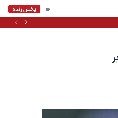
پخش زنده
قبلی
بعدی
ه
ر