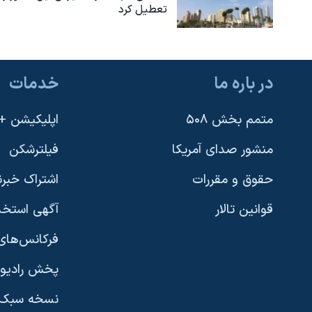
تعطیل کرد
در باره ما
خدمات
متمم بخش ۵۰۸
اپلیکیشن +VOA
منشور صدای آمریکا
فیلترشکن
حقوق و مقررات
اشتراک خبرن
قوانین تالار
آگهی استخد
فرکانس‌های 
پخش رادیو
یادگیری زبان انگلیسی
نسخه سبک 