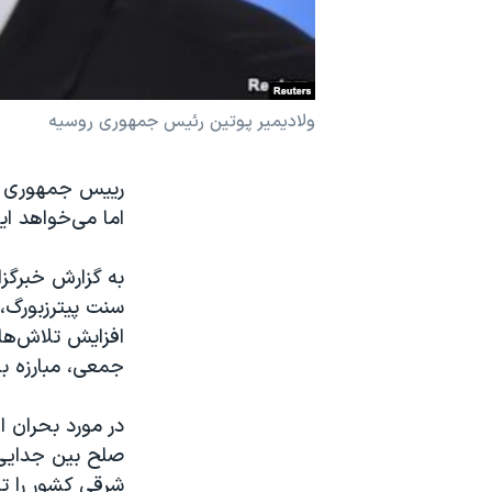
نرگس محمدی برنده جایزه نوبل صلح
همایش محافظه‌کاران آمریکا «سی‌پک»
صفحه‌های ویژه
ولادیمیر پوتین رئیس جمهوری روسیه
سفر پرزیدنت ترامپ به چین
رییس جمهوری رو
اما می‌خواهد ای
به گزارش خبرگز
سنت پیترزبورگ، ه
افزایش تلاش‌ها
جمعی، مبارزه ب
در مورد بحران 
صلح بین جدایی‌
شرقی کشور را ت