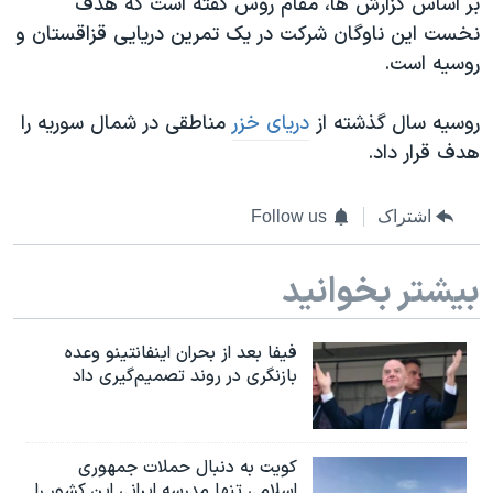
بر اساس گزارش ها، مقام روس گفته است که هدف
اسرائیل در جنگ
نخست این ناوگان شرکت در یک تمرین دریایی قزاقستان و
نرگس محمدی برنده جایزه نوبل صلح
روسیه است.
همایش محافظه‌کاران آمریکا «سی‌پک»
روسیه سال گذشته از
دریای خزر
مناطقی در شمال سوریه را
صفحه‌های ویژه
هدف قرار داد.
سفر پرزیدنت ترامپ به چین
اشتراک
Follow us
بیشتر بخوانید
فیفا بعد از بحران اینفانتینو وعده
بازنگری در روند تصمیم‌گیری داد
کویت به دنبال حملات جمهوری
اسلامی تنها مدرسه ایرانی این کشور را