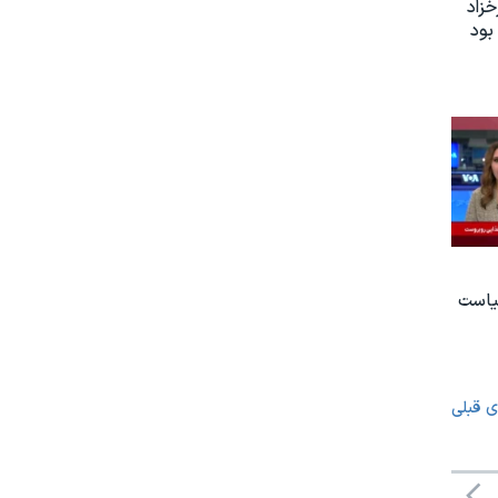
زاد
بود
یاست
ی قبلی