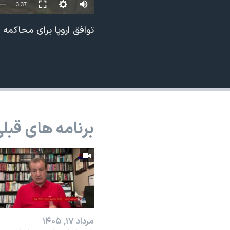
Auto
3:37
نرگس محمدی برنده جایزه نوبل صلح
240p
توافق اروپا برای محاکمه
همایش محافظه‌کاران آمریکا «سی‌پک»
360p
صفحه‌های ویژه
480p
سفر پرزیدنت ترامپ به چین
720p
1080p
برنامه های قبل
مرداد ۱۷, ۱۴۰۵