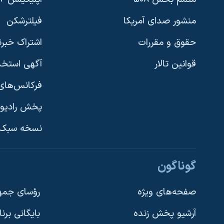
منشور صدای آمریکا
فیلترشکن
حقوق و مقررات
اشتراک خبرن
قوانین تالار
آگهی استخد
فرکانس‌های 
پخش رادیو
یادگیری زبان انگلیسی
نسخه سبک 
دنبال کنید
گوناگون
صفحه‌های ویژه
رؤسای جمهو
آرشیو پخش زنده
بایگانی برن
زبانهای مختلف