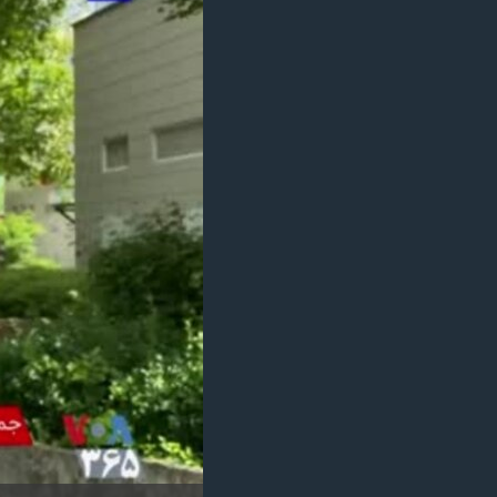
مستندها
فرهنگ و زندگی
حقوق شهروندی
انتخابات ریاست جمهوری آمریکا ۲۰۲۴
اقتصادی
حمله جمهوری اسلامی به اسرائیل
رمز مهسا
علم و فناوری
اسرائیل در جنگ
ورزش زنان در ایران
گالری عکس
اعتراضات زن، زندگی، آزادی
آرشیو پخش زنده
مجموعه مستندهای دادخواهی
تریبونال مردمی آبان ۹۸
دادگاه حمید نوری
چهل سال گروگان‌گیری
قانون شفافیت دارائی کادر رهبری ایران
اعتراضات مردمی آبان ۹۸
اسرائیل در جنگ