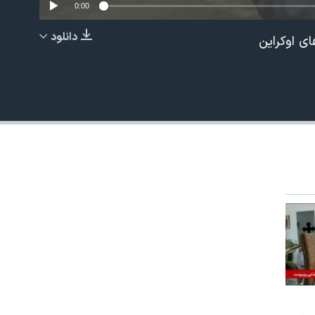
0:00
دانلود
ی اوکراین
EMBED
480p