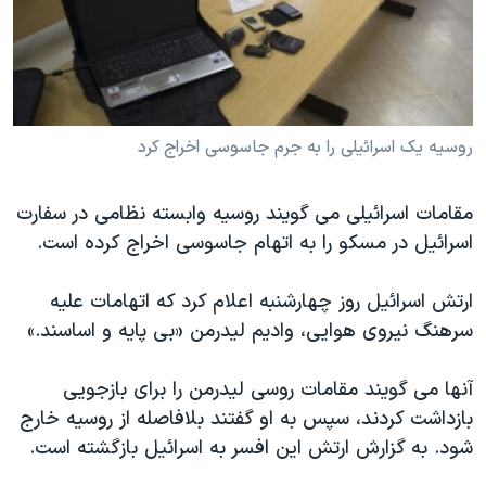
دنبال کنید
مستندها
فرهنگ و زندگی
حقوق شهروندی
انتخابات ریاست جمهوری آمریکا ۲۰۲۴
اقتصادی
حمله جمهوری اسلامی به اسرائیل
رمز مهسا
علم و فناوری
روسیه يک اسرائیلی را به جرم جاسوسی اخراج کرد
زبانهای مختلف
اسرائیل در جنگ
ورزش زنان در ایران
مقامات اسرائیلی می گویند روسیه وابسته نظامی در سفارت
گالری عکس
اعتراضات زن، زندگی، آزادی
اسرائيل در مسکو را به اتهام جاسوسی اخراج کرده است.
آرشیو پخش زنده
مجموعه مستندهای دادخواهی
تریبونال مردمی آبان ۹۸
ارتش اسرائیل روز چهارشنبه اعلام کرد که اتهامات علیه
سرهنگ نیروی هوایی، وادیم ليدرمن «بی پایه و اساسند.»
دادگاه حمید نوری
چهل سال گروگان‌گیری
آنها می گویند مقامات روسی ليدرمن را برای بازجویی
قانون شفافیت دارائی کادر رهبری ایران
بازداشت کردند، سپس به او گفتند بلافاصله از روسيه خارج
شود. به گزارش ارتش اين افسر به اسرائیل بازگشته است.
اعتراضات مردمی آبان ۹۸