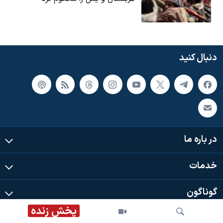
دنبال کنید
در باره ما
خدمات
گوناگون
پخش زنده