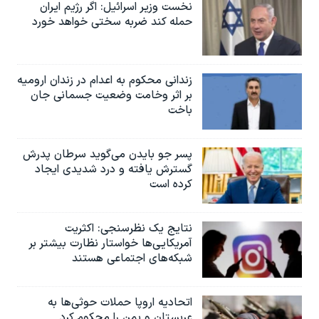
اسرائیل در جنگ
نخست وزیر اسرائيل: اگر رژیم ایران
حمله کند ضربه سختی خواهد خورد
نرگس محمدی برنده جایزه نوبل صلح
همایش محافظه‌کاران آمریکا «سی‌پک»
زندانی محکوم به اعدام در زندان ارومیه
صفحه‌های ویژه
بر اثر وخامت وضعیت جسمانی جان
سفر پرزیدنت ترامپ به چین
باخت
پسر جو بایدن می‌گوید سرطان پدرش
گسترش یافته و درد شدیدی ایجاد
کرده است
نتایج یک نظرسنجی: اکثریت
آمریکایی‌ها خواستار نظارت بیشتر بر
شبکه‌های اجتماعی هستند
اتحادیه اروپا حملات حوثی‌ها به
عربستان و یمن را محکوم کرد