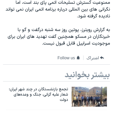
ممنوعیت گسترش تسلیحات اتمی پای بند است، اما
دنبال کنید
مستندها
فرهنگ و زندگی
نگرانی های بین المللی درباره برنامه اتمی ایران نمی تواند
حقوق شهروندی
انتخابات ریاست جمهوری آمریکا ۲۰۲۴
نادیده گرفته شود.
اقتصادی
حمله جمهوری اسلامی به اسرائیل
به گزارش رویترز، پوتین روز سه شنبه درگفت و گو با
رمز مهسا
علم و فناوری
خبرنگاران در مسکو همچنین گفت تهدید های ایران برای
زبانهای مختلف
اسرائیل در جنگ
ورزش زنان در ایران
موجودیت اسراییل قابل قبول نیست.
گالری عکس
اعتراضات زن، زندگی، آزادی
اشتراک
Follow us
آرشیو پخش زنده
مجموعه مستندهای دادخواهی
تریبونال مردمی آبان ۹۸
بیشتر بخوانید
دادگاه حمید نوری
چهل سال گروگان‌گیری
تجمع بازنشستگان در چند شهر ایران؛
شعار علیه گرانی، جنگ و وعده‌های
قانون شفافیت دارائی کادر رهبری ایران
دولت
اعتراضات مردمی آبان ۹۸