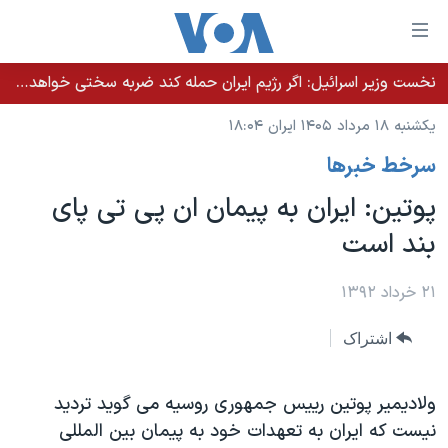
ینکهای
ابل
سترسی
نخست وزیر اسرائيل: اگر رژیم ایران حمله کند ضربه سختی خواهد خورد
خانه
هش
یکشنبه ۱۸ مرداد ۱۴۰۵ ایران ۱۸:۰۴
نسخه سبک وب‌سایت
ه
سرخط خبرها
حتوای
موضوع ها
صلی
پوتین: ایران به پیمان ان پی تی پای
برنامه های تلویزیونی
ایران
هش
بند است
جدول برنامه ها
ه
آمریکا
فحه
صفحه‌های ویژه
جهان
۲۱ خرداد ۱۳۹۲
صلی
فرکانس‌های صدای آمریکا
ورزشی
جام جهانی ۲۰۲۶
هش
اشتراک
پخش رادیویی
ه
گزیده‌ها
عملیات خشم حماسی
ستجو
۲۵۰سالگی آمریکا
ویژه برنامه‌ها
ولادیمیر پوتین رییس جمهوری روسیه می گوید تردید
یادگیری زبان انگلیسی
نیست که ایران به تعهدات خود به پیمان بین المللی
ویدیوها
بایگانی برنامه‌های تلویزیونی