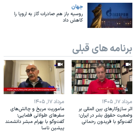
اسرائیل در جنگ
جهان
نرگس محمدی برنده جایزه نوبل صلح
روسیه باز هم صادرات گاز به اروپا را
کاهش داد
همایش محافظه‌کاران آمریکا «سی‌پک»
صفحه‌های ویژه
برنامه های قبلی
سفر پرزیدنت ترامپ به چین
مرداد ۱۷, ۱۴۰۵
مرداد ۱۷, ۱۴۰۵
اثر ساز‌و‌کارهای بین المللی بر
ماموریت مریخ و چالش‌های
وضعیت حقوق بشر در ایران؛
سفرهای طولانی فضایی؛
گفت‌وگو با فریدون رحمانی
گفت‌وگو با بهرام مبشر دانشمند
پیشین ناسا