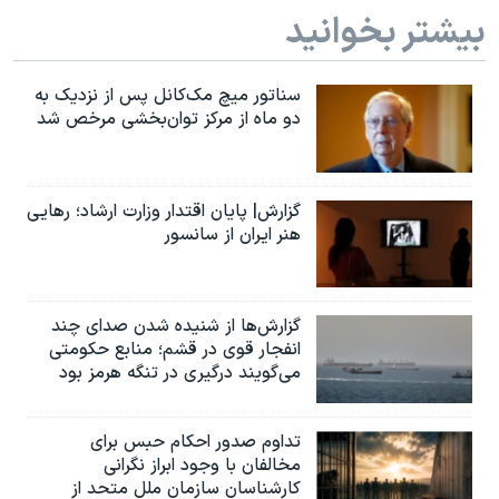
اسرائیل در جنگ
بیشتر بخوانید
نرگس محمدی برنده جایزه نوبل صلح
همایش محافظه‌کاران آمریکا «سی‌پک»
سناتور میچ مک‌کانل پس از نزدیک به
دو ماه از مرکز توان‌بخشی مرخص شد
صفحه‌های ویژه
سفر پرزیدنت ترامپ به چین
گزارش| پایان اقتدار وزارت ارشاد؛ رهایی
هنر ایران از سانسور
گزارش‌ها از شنیده شدن صدای چند
انفجار قوی در قشم؛ منابع حکومتی
می‌گویند درگیری در تنگه هرمز بود
تداوم صدور احکام حبس برای
مخالفان با وجود ابراز نگرانی
کارشناسان سازمان ملل متحد از