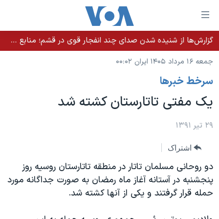
ینکهای
ابل
سترسی
گزارش‌ها از شنیده شدن صدای چند انفجار قوی در قشم؛ منابع حکومتی می‌گویند درگیری در تنگه هرمز بود
خانه
هش
جمعه ۱۶ مرداد ۱۴۰۵ ایران ۰۰:۰۲
نسخه سبک وب‌سایت
ه
سرخط خبرها
حتوای
موضوع ها
صلی
یک مفتی تاتارستان کشته شد
برنامه های تلویزیونی
ایران
هش
جدول برنامه ها
ه
آمریکا
۲۹ تیر ۱۳۹۱
فحه
صفحه‌های ویژه
جهان
اشتراک
صلی
فرکانس‌های صدای آمریکا
ورزشی
جام جهانی ۲۰۲۶
هش
دو روحانی مسلمان تاتار در منطقه تاتارستان روسیه روز
پخش رادیویی
ه
گزیده‌ها
عملیات خشم حماسی
پنجشنبه در آستانه آغاز ماه رمضان به صورت جداگانه مورد
ستجو
حمله قرار گرفتند و یکی از آنها کشته شد.
۲۵۰سالگی آمریکا
ویژه برنامه‌ها
یادگیری زبان انگلیسی
ویدیوها
بایگانی برنامه‌های تلویزیونی