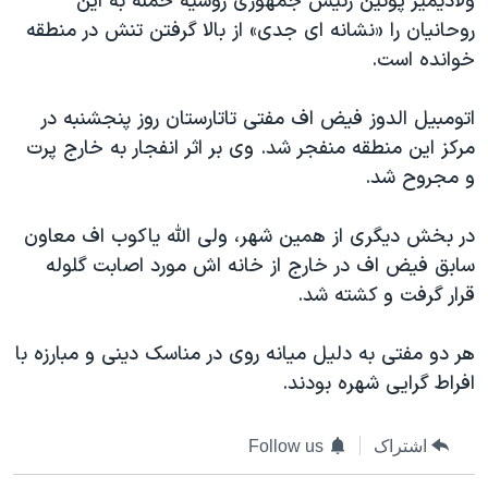
ولادیمیر پوتین رئیس جمهوری روسیه حمله به این
دنبال کنید
مستندها
فرهنگ و زندگی
روحانیان را «نشانه ای جدی» از بالا گرفتن تنش در منطقه
خوانده است.
حقوق شهروندی
انتخابات ریاست جمهوری آمریکا ۲۰۲۴
اقتصادی
حمله جمهوری اسلامی به اسرائیل
اتومبیل الدوز فیض اف مفتی تاتارستان روز پنجشنبه در
رمز مهسا
علم و فناوری
مرکز این منطقه منفجر شد. وی بر اثر انفجار به خارج پرت
زبانهای مختلف
و مجروح شد.
اسرائیل در جنگ
ورزش زنان در ایران
گالری عکس
اعتراضات زن، زندگی، آزادی
در بخش دیگری از همین شهر، ولی الله یاکوب اف معاون
آرشیو پخش زنده
مجموعه مستندهای دادخواهی
سابق فیض اف در خارج از خانه اش مورد اصابت گلوله
قرار گرفت و کشته شد.
تریبونال مردمی آبان ۹۸
دادگاه حمید نوری
هر دو مفتی به دلیل میانه روی در مناسک دینی و مبارزه با
چهل سال گروگان‌گیری
افراط گرایی شهره بودند.
قانون شفافیت دارائی کادر رهبری ایران
اشتراک
Follow us
اعتراضات مردمی آبان ۹۸