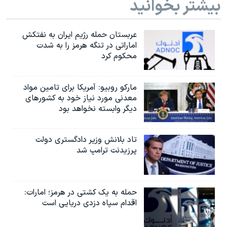
بیشتر بخوانید
اسرائیل در جنگ
نرگس محمدی برنده جایزه نوبل صلح
عربستان حمله رژیم ایران به نفتکش
همایش محافظه‌کاران آمریکا «سی‌پک»
اماراتی در تنگه هرمز را به‌ شدت
محکوم کرد
صفحه‌های ویژه
سفر پرزیدنت ترامپ به چین
مارکو روبیو: آمریکا برای تامین مواد
معدنی مورد نیاز خود به کشورهای
دیگر وابسته نخواهد بود
تاد بلانش وزیر دادگستری دولت
پرزیدنت ترامپ شد
حمله به یک کشتی در هرمز؛ امارات:
اقدام سپاه دزدی دریایی است