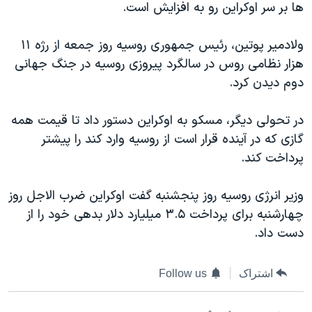
ها بر سر اوکراین رو به افزایش است.
دنبال کنید
مستندها
فرهنگ و زندگی
حقوق شهروندی
انتخابات ریاست جمهوری آمریکا ۲۰۲۴
ولادمیر پوتین، رئیس جمهوری روسیه روز جمعه از رژه ۱۱
هزار نظامی روس در سالگرد پیروزی روسیه در جنگ جهانی
اقتصادی
حمله جمهوری اسلامی به اسرائیل
دوم دیدن کرد.
رمز مهسا
علم و فناوری
زبانهای مختلف
اسرائیل در جنگ
ورزش زنان در ایران
در تحولی دیگر، مسکو به اوکراین دستور داد تا قیمت همه
گازی که در آینده قرار است از روسیه وارد کند را پیشتر
گالری عکس
اعتراضات زن، زندگی، آزادی
پرداخت کند.
آرشیو پخش زنده
مجموعه مستندهای دادخواهی
تریبونال مردمی آبان ۹۸
وزیر انرژی روسیه روز پنجشنبه گفت اوکراین ضرب الاجل روز
چهارشنبه برای پرداخت ۳.۵ میلیارد دلار بدهی خود را از
دادگاه حمید نوری
دست داد.
چهل سال گروگان‌گیری
قانون شفافیت دارائی کادر رهبری ایران
اشتراک
Follow us
اعتراضات مردمی آبان ۹۸