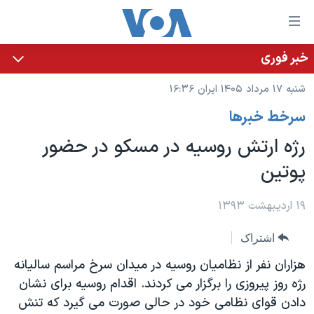
ینکهای
ابل
سترسی
خبر فوری
خانه
هش
شنبه ۱۷ مرداد ۱۴۰۵ ایران ۱۶:۳۶
نسخه سبک وب‌سایت
ه
سرخط خبرها
حتوای
موضوع ها
صلی
رژه ارتش روسیه در مسکو در حضور
برنامه های تلویزیونی
ایران
هش
پوتین
جدول برنامه ها
ه
آمریکا
فحه
صفحه‌های ویژه
جهان
۱۹ اردیبهشت ۱۳۹۳
صلی
فرکانس‌های صدای آمریکا
ورزشی
جام جهانی ۲۰۲۶
هش
اشتراک
پخش رادیویی
ه
گزیده‌ها
عملیات خشم حماسی
هزاران نفر از نظامیان روسیه در میدان سرخ مراسم سالیانه
ستجو
۲۵۰سالگی آمریکا
ویژه برنامه‌ها
رژه روز پیروزی را برگزار می کردند. اقدام روسیه برای نشان
یادگیری زبان انگلیسی
دادن قوای نظامی خود در حالی صورت می گیرد که تنش
ویدیوها
بایگانی برنامه‌های تلویزیونی