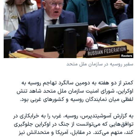
دنبال کنید
مستندها
فرهنگ و زندگی
حقوق شهروندی
انتخابات ریاست جمهوری آمریکا ۲۰۲۴
اقتصادی
حمله جمهوری اسلامی به اسرائیل
رمز مهسا
علم و فناوری
زبانهای مختلف
اسرائیل در جنگ
ورزش زنان در ایران
گالری عکس
اعتراضات زن، زندگی، آزادی
سفیر روسیه در سازمان ملل متحد
آرشیو پخش زنده
مجموعه مستندهای دادخواهی
کمتر از دو هفته به دومین سالگرد تهاجم روسیه به
تریبونال مردمی آبان ۹۸
اوکراین، شورای امنیت سازمان ملل متحد شاهد تنش
دادگاه حمید نوری
لفظی میان نمایندگان روسیه و کشورهای غربی بود.
چهل سال گروگان‌گیری
به گزارش آسوشیتدپرس، روسیه، غرب را به خرابکاری در
قانون شفافیت دارائی کادر رهبری ایران
توافق‌هایی که می‌توانست از جنگ در اوکراین جلوگیری
اعتراضات مردمی آبان ۹۸
کند، متهم می‌کند. در مقابل، آمریکا و متحدانش نیز