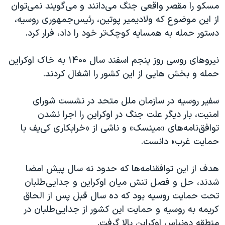
اسرائیل در جنگ
مسکو را مقصر واقعی جنگ می‌دانند و می‌گویند نمی‌توان
از این موضوع که ولادیمیر پوتین، رئیس‌جمهوری روسیه،
نرگس محمدی برنده جایزه نوبل صلح
دستور حمله به همسایه کوچک‌تر خود را داد، فرار کرد.
همایش محافظه‌کاران آمریکا «سی‌پک»
صفحه‌های ویژه
نیروهای روسی روز پنجم اسفند سال ۱۴۰۰ به خاک اوکراین
حمله و بخش ‌هایی از این کشور را اشغال کردند.
سفر پرزیدنت ترامپ به چین
سفیر روسیه در سازمان ملل متحد در نشست شورای
امنیت، بار دیگر علت جنگ در اوکراین را اجرا نشدن
توافق‌نامه‌های «مینسک» و ناشی از «خرابکاری کی‌یف‌ با
حمایت غرب» دانست.
هدف از این توافقنامه‌ها که حدود نه سال پیش امضا
شدند، حل و فصل تنش میان اوکراین و جدایی‌طلبان
تحت حمایت روسیه بود که ده سال قبل پس از الحاق
کریمه به روسیه و حمایت این کشور از جدایی‌طلبان در
منطقه دونباس اوکراین بالا گرفت.