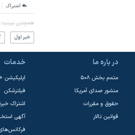
اشتراک
نرگس محمدی برنده جایزه نوبل صلح
همایش محافظه‌کاران آمریکا «سی‌پک»
همچنبن ببینید:
صفحه‌های ویژه
خبر اول
گ
سفر پرزیدنت ترامپ به چین
در باره ما
خدمات
متمم بخش ۵۰۸
اپلیکیشن +VOA
منشور صدای آمریکا
فیلترشکن
حقوق و مقررات
اشتراک خبرن
قوانین تالار
آگهی استخد
فرکانس‌های 