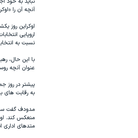
نباید به خود اج
مستندها
فرهنگ و زندگی
آنچه آن را «اوک
حقوق شهروندی
انتخابات ریاست جمهوری آمریکا ۲۰۲۴
اقتصادی
حمله جمهوری اسلامی به اسرائیل
اوکراین روز یک
اروپایی انتخابا
رمز مهسا
علم و فناوری
نسبت به انتخاب
اسرائیل در جنگ
ورزش زنان در ایران
گالری عکس
اعتراضات زن، زندگی، آزادی
با این حال، ره
عنوان آنچه روسیه
آرشیو پخش زنده
مجموعه مستندهای دادخواهی
تریبونال مردمی آبان ۹۸
پیشتر در روز ج
دادگاه حمید نوری
به رقابت های ب
چهل سال گروگان‌گیری
مدودف گفت سیست
قانون شفافیت دارائی کادر رهبری ایران
منعکس کند. او 
اعتراضات مردمی آبان ۹۸
متدهای اداری اب
اسرائیل در جنگ